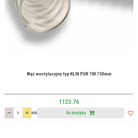
Wąż wentylacyjny typ KLIN PUR TM 730mm
1123.76
mb
Do koszyka
Do
przec