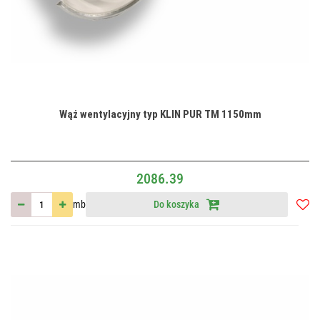
Wąż wentylacyjny typ KLIN PUR TM 1150mm
2086.39
mb
Do koszyka
Do
przec