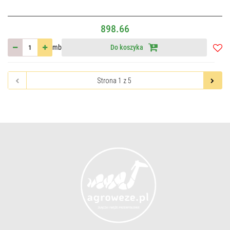
898.66
mb
Do koszyka
Do
przec