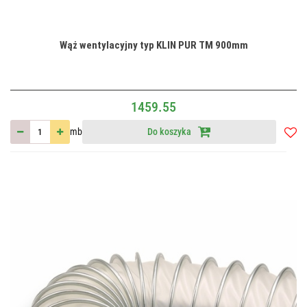
Wąż wentylacyjny typ KLIN PUR TM 900mm
1459.55
mb
Do koszyka
Do
przec