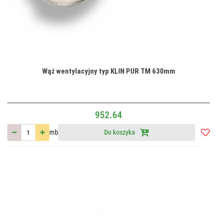
Wąż wentylacyjny typ KLIN PUR TM 630mm
952.64
mb
Do koszyka
Do
przec