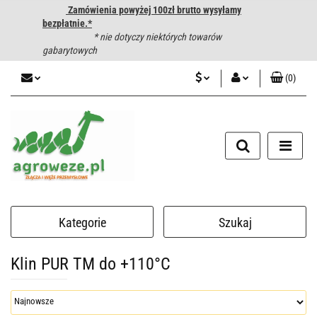
Zamówienia powyżej 100zł brutto wysyłamy
bezpłatnie.*
* nie dotyczy niektórych towarów
gabarytowych
(
0
)
PLN
Zaloguj się
CZK
Zarejestruj się
Dodaj zgłoszenie
EUR
HUF
Kategorie
Szukaj
Klin PUR TM do +110°C