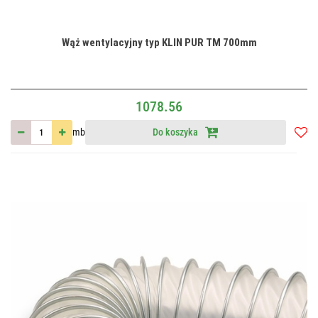
Wąż wentylacyjny typ KLIN PUR TM 700mm
1078.56
mb
Do koszyka
Do
przec