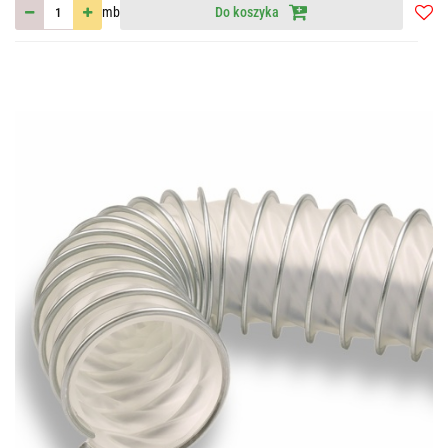
mb
Do koszyka
Do
przec