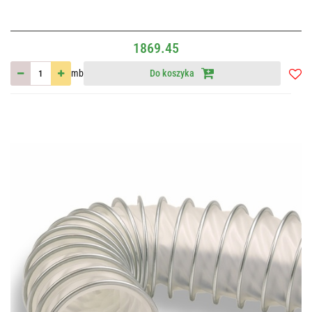
1869.45
mb
Do koszyka
Do
przec