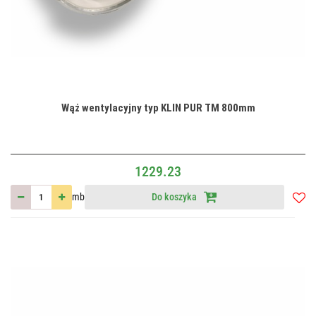
Wąż wentylacyjny typ KLIN PUR TM 800mm
1229.23
mb
Do koszyka
Do
przec