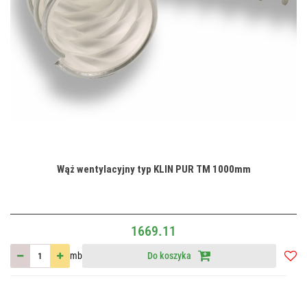
Wąż wentylacyjny typ KLIN PUR TM 1000mm
1669.11
mb
Do koszyka
Do
przec