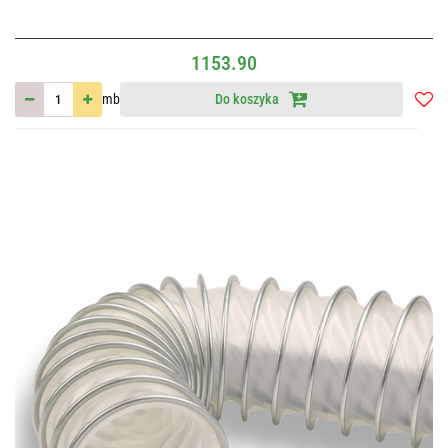
1153.90
mb
Do koszyka
Do
przec