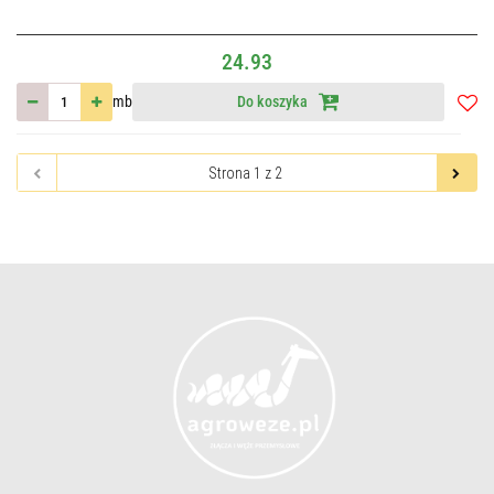
24.93
mb
Do koszyka
Do
przec