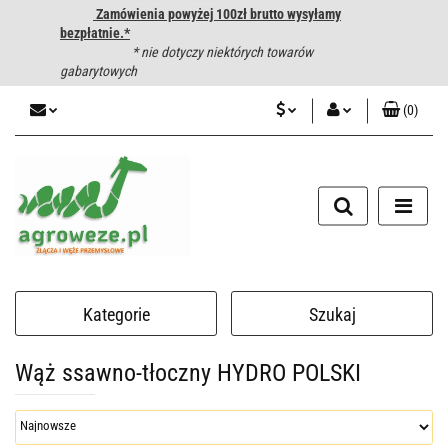
Zamówienia powyżej 100zł brutto wysyłamy
bezpłatnie.*
* nie dotyczy niektórych towarów
gabarytowych
(
0
)
PLN
Zaloguj się
CZK
Zarejestruj się
Dodaj zgłoszenie
EUR
HUF
Kategorie
Szukaj
Wąż ssawno-tłoczny HYDRO POLSKI