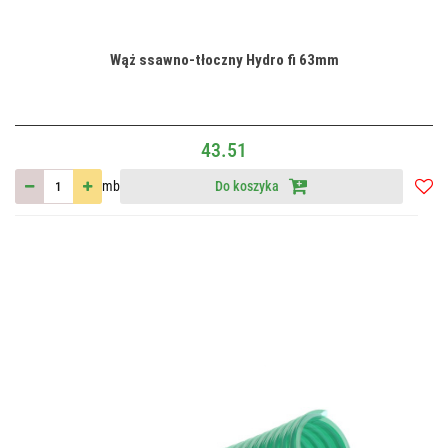
Wąż ssawno-tłoczny Hydro fi 63mm
43.51
mb
Do koszyka
Do
przec