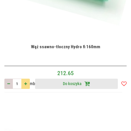
Wąż ssawno-tłoczny Hydro fi 160mm
212.65
mb
Do koszyka
Do
przec