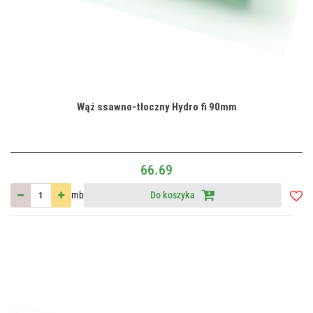
Wąż ssawno-tłoczny Hydro fi 90mm
66.69
mb
Do koszyka
Do
przec