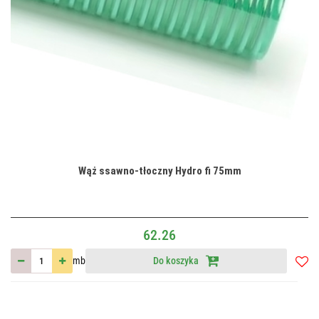
Wąż ssawno-tłoczny Hydro fi 75mm
62.26
mb
Do koszyka
Do
przec