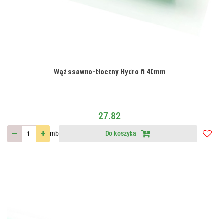
Wąż ssawno-tłoczny Hydro fi 40mm
27.82
mb
Do koszyka
Do
przec