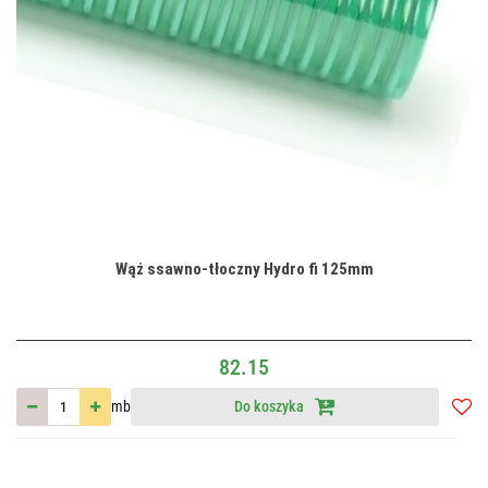
Wąż ssawno-tłoczny Hydro fi 125mm
82.15
mb
Do koszyka
Do
przec