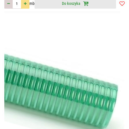
mb
Do koszyka
Do
przec