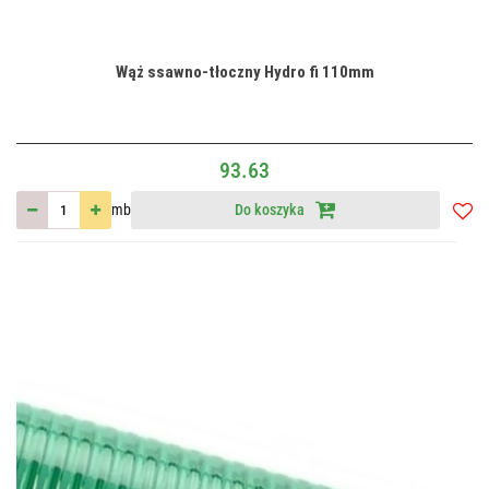
Wąż ssawno-tłoczny Hydro fi 110mm
93.63
mb
Do koszyka
Do
przec