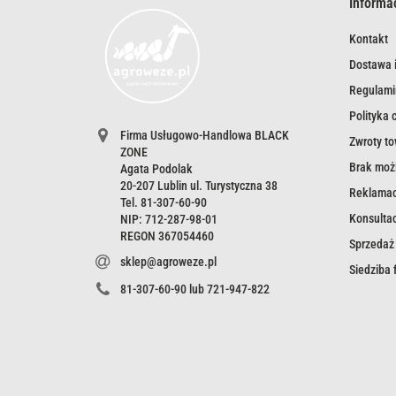
Informa
Kontakt
Dostawa i
Regulami
Polityka 
Firma Usługowo-Handlowa BLACK
Zwroty t
ZONE
Brak możl
Agata Podolak
20-207 Lublin ul. Turystyczna 38
Reklamac
Tel. 81-307-60-90
Konsultac
NIP: 712-287-98-01
REGON 367054460
Sprzedaż
sklep@agroweze.pl
Siedziba
81-307-60-90 lub 721-947-822