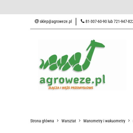
Baza wiedzy
Zaku
sklep@agroweze.pl
81-307-60-90 lub 721-947-82
Wszystkie kategorie
Baza w
Strona główna
Warsztat
Manometry i wakuometry