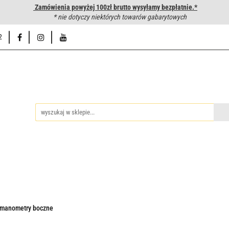
Zamówienia powyżej 100zł brutto wysyłamy bezpłatnie.*
wanie węży hydraulicznych
* nie dotyczy niektórych towarów gabarytowych
Hurtownia
Napisz do nas
Od
2
iedzy
Zakuwanie węży hydraulicznych
Hurtownia
Napisz 
manometry boczne