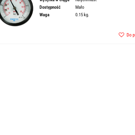
Dostępność
Mało
Waga
0.15 kg.
Do p