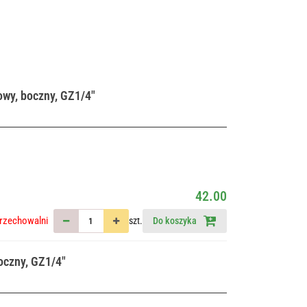
wy, boczny, GZ1/4"
42.00
rzechowalni
szt.
Do koszyka
oczny, GZ1/4"