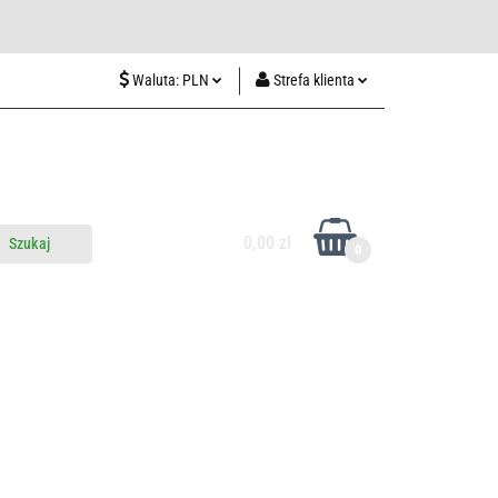
wiedź nas w Lublinie
Waluta:
PLN
Strefa klienta
PLN
Zaloguj się
CZK
Zarejestruj się
EUR
Dodaj zgłoszenie
HUF
0,00 zł
0
do nas
Odwiedź nas w Lublinie