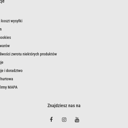
cje
 koszt wysyłki
n
cookies
owarów
iwości zwrotu niektórych produktów
je
je i doradztwo
 hurtowa
 firmy MAPA
Znajdziesz nas na