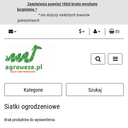
Zamówienia powyżej 100zł brutto wysyłamy
bezpłatnie.*
* nie dotyczy niektórych towarów
gabarytowych
(
0
)
PLN
Zaloguj się
CZK
Zarejestruj się
Dodaj zgłoszenie
EUR
HUF
Kategorie
Szukaj
Siatki ogrodzeniowe
Brak produktów do wyświetlenia