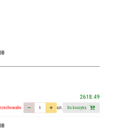
0B
2618.49
rzechowalni
szt.
Do koszyka
0B