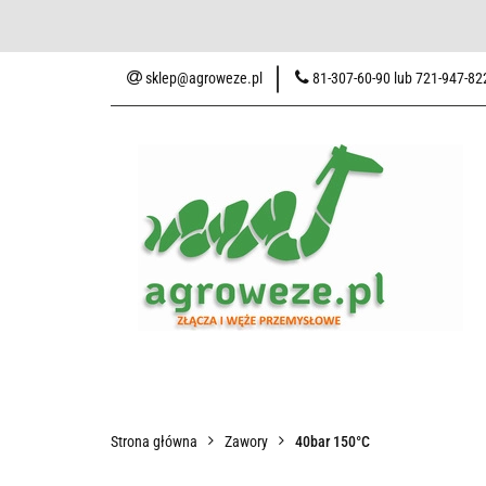
Baza wiedzy
Zaku
sklep@agroweze.pl
81-307-60-90 lub 721-947-82
Wszystkie kategorie
Baza w
Strona główna
Zawory
40bar 150°C