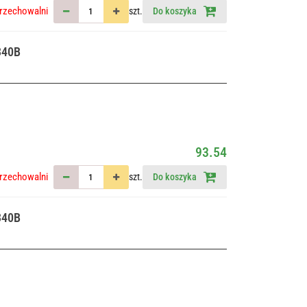
rzechowalni
szt.
Do koszyka
340B
93.54
rzechowalni
szt.
Do koszyka
340B