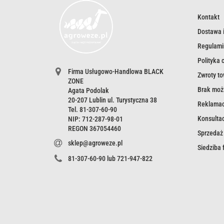
Kontakt
Dostawa i
Regulami
Polityka 
Firma Usługowo-Handlowa BLACK
Zwroty t
ZONE
Brak możl
Agata Podolak
20-207 Lublin ul. Turystyczna 38
Reklamac
Tel. 81-307-60-90
Konsultac
NIP: 712-287-98-01
REGON 367054460
Sprzedaż
sklep@agroweze.pl
Siedziba
81-307-60-90 lub 721-947-822