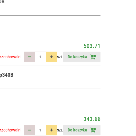
0B
503.71
rzechowalni
szt.
Do koszyka
yp340B
343.66
rzechowalni
szt.
Do koszyka