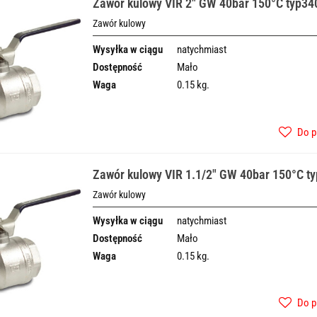
Zawór kulowy VIR 2" GW 40bar 150°C typ34
Zawór kulowy
Wysyłka w ciągu
natychmiast
Dostępność
Mało
Waga
0.15 kg.
Do p
Zawór kulowy VIR 1.1/2" GW 40bar 150°C t
Zawór kulowy
Wysyłka w ciągu
natychmiast
Dostępność
Mało
Waga
0.15 kg.
Do p