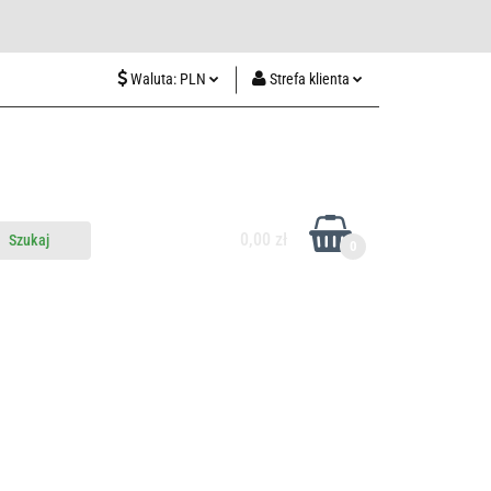
wiedź nas w Lublinie
Waluta:
PLN
Strefa klienta
PLN
Zaloguj się
CZK
Zarejestruj się
EUR
Dodaj zgłoszenie
HUF
0,00 zł
0
do nas
Odwiedź nas w Lublinie