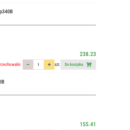
yp340B
238.23
rzechowalni
szt.
Do koszyka
0B
155.41