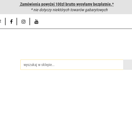
Zamówienia powyżej 100zł brutto wysyłamy bezpłatnie.*
wanie węży hydraulicznych
* nie dotyczy niektórych towarów gabarytowych
Hurtownia
Napisz do nas
Od
2
iedzy
Zakuwanie węży hydraulicznych
Hurtownia
Napisz 