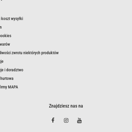
 koszt wysyłki
n
cookies
owarów
iwości zwrotu niektórych produktów
je
je i doradztwo
 hurtowa
 firmy MAPA
Znajdziesz nas na