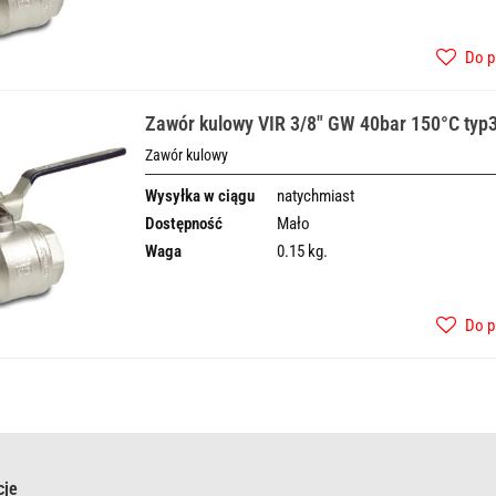
Do p
Zawór kulowy VIR 3/8" GW 40bar 150°C typ
Zawór kulowy
Wysyłka w ciągu
natychmiast
Dostępność
Mało
Waga
0.15 kg.
Do p
cje