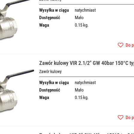
Wysyłka w ciągu
natychmiast
Dostępność
Mało
Waga
0.15 kg.
Do p
Zawór kulowy VIR 2.1/2" GW 40bar 150°C t
Zawór kulowy
Wysyłka w ciągu
natychmiast
Dostępność
Mało
Waga
0.15 kg.
Do p