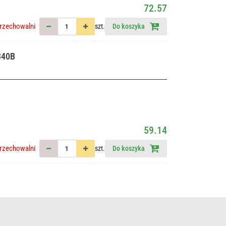
72.57
rzechowalni
szt.
Do koszyka
340B
59.14
rzechowalni
szt.
Do koszyka