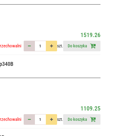
1519.26
rzechowalni
szt.
Do koszyka
yp340B
1109.25
rzechowalni
szt.
Do koszyka