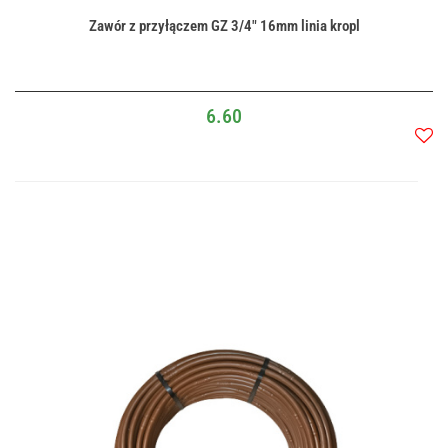
Zawór z przyłączem GZ 3/4" 16mm linia kropl
6.60
Do
przec