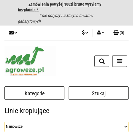
Zamówienia powyżej 100zł brutto wysyłamy
bezpłatnie.*
* nie dotyczy niektórych towarów
gabarytowych
(
0
)
PLN
Zaloguj się
CZK
Zarejestruj się
Dodaj zgłoszenie
EUR
HUF
Kategorie
Szukaj
Linie kroplujące