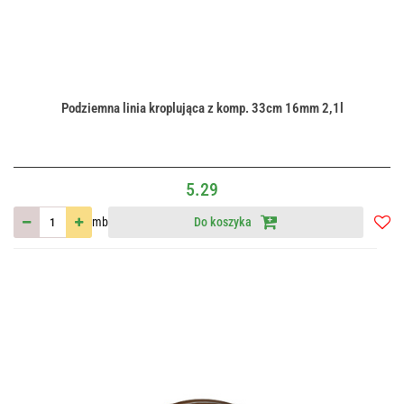
Podziemna linia kroplująca z komp. 33cm 16mm 2,1l
5.29
mb
Do koszyka
Do
przec