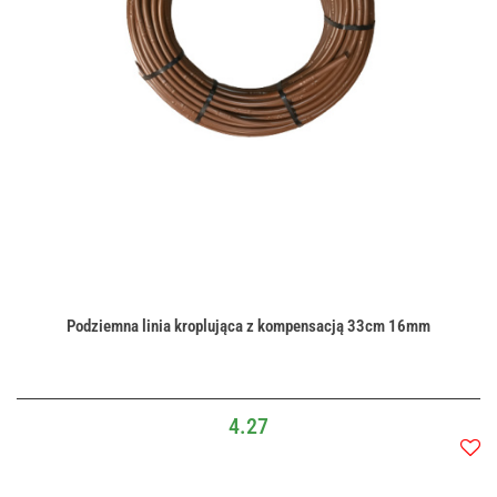
Podziemna linia kroplująca z kompensacją 33cm 16mm
4.27
Do
przec