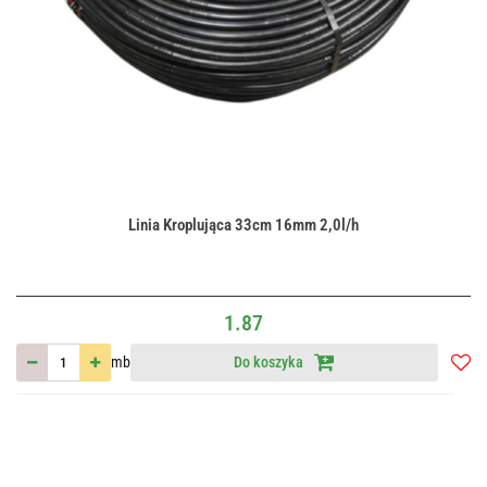
Linia Kroplująca 33cm 16mm 2,0l/h
1.87
mb
Do koszyka
Do
przec