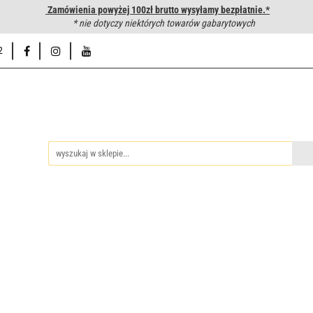
Zamówienia powyżej 100zł brutto wysyłamy bezpłatnie.*
wanie węży hydraulicznych
* nie dotyczy niektórych towarów gabarytowych
Hurtownia
Napisz do nas
Od
2
iedzy
Zakuwanie węży hydraulicznych
Hurtownia
Napisz 