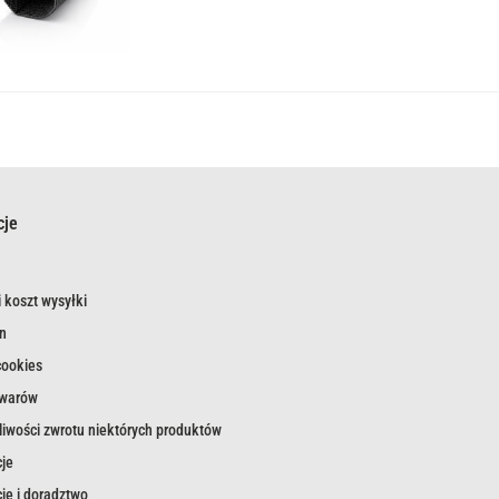
cje
 koszt wysyłki
n
cookies
owarów
iwości zwrotu niektórych produktów
je
je i doradztwo