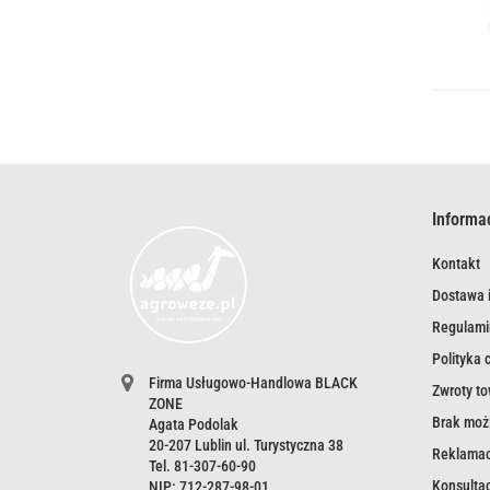
Informa
Kontakt
Dostawa i
Regulami
Polityka 
Firma Usługowo-Handlowa BLACK
Zwroty t
ZONE
Brak możl
Agata Podolak
20-207 Lublin ul. Turystyczna 38
Reklamac
Tel. 81-307-60-90
Konsultac
NIP: 712-287-98-01