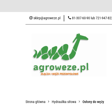
Baza wiedzy
Zaku
sklep@agroweze.pl
81-307-60-90 lub 721-947-82
Wszystkie kategorie
Baza w
Strona główna
Hydraulika siłowa
Osłony do węży