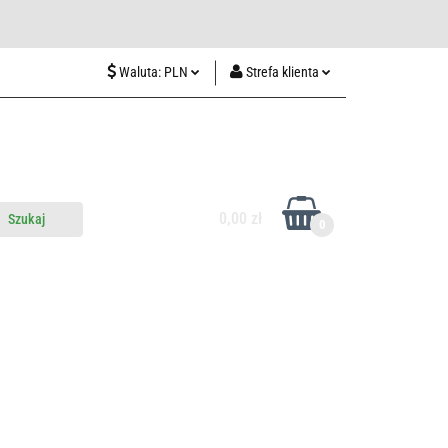
wiedź nas w Lublinie
Waluta:
PLN
Strefa klienta
PLN
Zaloguj się
CZK
Zarejestruj się
EUR
Dodaj zgłoszenie
HUF
0,00 zł
0
do nas
Odwiedź nas w Lublinie