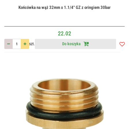
Końcówka na wąż 32mm x 1.1/4" GZ z oringiem 30bar
22.02
szt.
Do koszyka
Do
przec