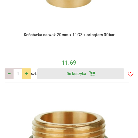
Końcówka na wąż 20mm x 1" GZ z oringiem 30bar
11.69
szt.
Do koszyka
Do
przec