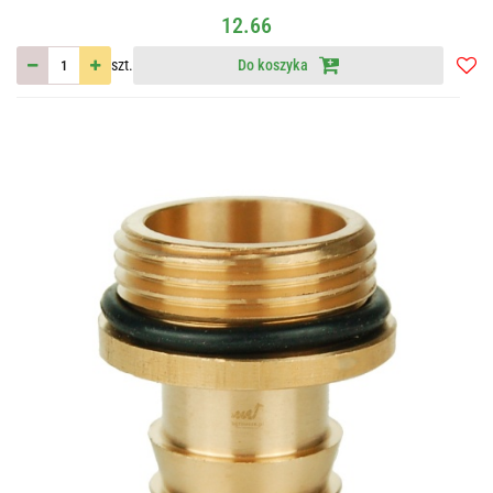
12.66
szt.
Do koszyka
Do
przec