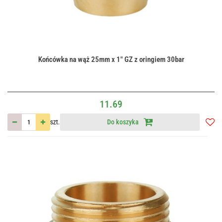
Końcówka na wąż 25mm x 1" GZ z oringiem 30bar
11.69
szt.
Do koszyka
Do
przec