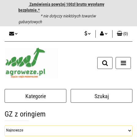
Zamówienia powyżej 100zł brutto wysyłamy
bezpłatnie.*
* nie dotyczy niektórych towarów
gabarytowych
(
0
)
PLN
Zaloguj się
CZK
Zarejestruj się
Dodaj zgłoszenie
EUR
HUF
Kategorie
Szukaj
GZ z oringiem