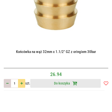
Końcówka na wąż 32mm x 1.1/2" GZ z oringiem 30bar
26.94
szt.
Do koszyka
Do
przec