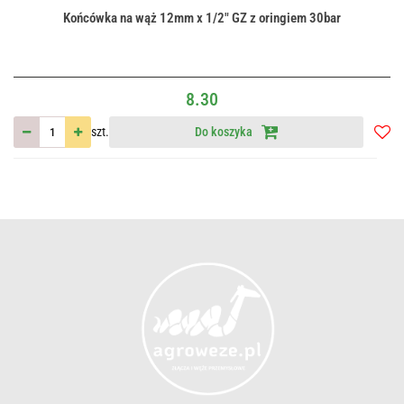
Końcówka na wąż 12mm x 1/2" GZ z oringiem 30bar
8.30
szt.
Do koszyka
Do
przec