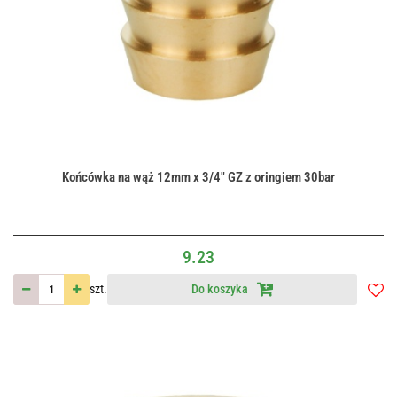
Końcówka na wąż 12mm x 3/4" GZ z oringiem 30bar
9.23
szt.
Do koszyka
Do
przec