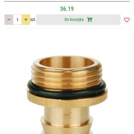
36.19
szt.
Do koszyka
Do
przec