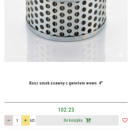
Kosz smok ssawny z gwintem wewn. 4"
102.23
szt.
Do koszyka
Do