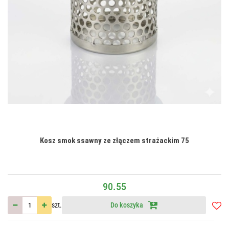
Kosz smok ssawny ze złączem strażackim 75
90.55
szt.
Do koszyka
Do
przec