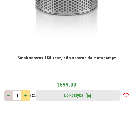
Smok ssawny 150 kosz, sito ssawne do motopompy
1599.00
szt.
Do koszyka
Do
przec