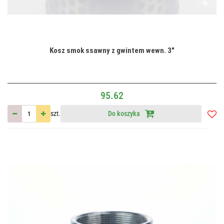
Kosz smok ssawny z gwintem wewn. 3"
95.62
szt.
Do koszyka
Do
przec