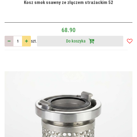
Kosz smok ssawny ze złączem strażackim 52
68.90
szt.
Do koszyka
Do
przec