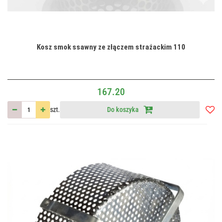
Kosz smok ssawny ze złączem strażackim 110
167.20
szt.
Do koszyka
Do
przec