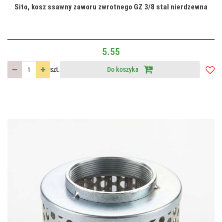
Sito, kosz ssawny zaworu zwrotnego GZ 3/8 stal nierdzewna
5.55
szt.
Do koszyka
Do
przec