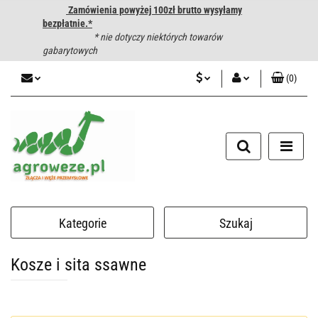
Zamówienia powyżej 100zł brutto wysyłamy
bezpłatnie.*
* nie dotyczy niektórych towarów
gabarytowych
(
0
)
PLN
Zaloguj się
CZK
Zarejestruj się
Dodaj zgłoszenie
EUR
HUF
Kategorie
Szukaj
Kosze i sita ssawne