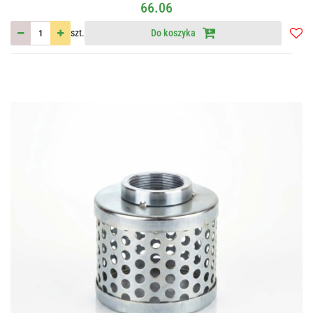
66.06
szt.
Do koszyka
Do
przec