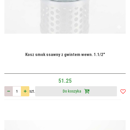
Kosz smok ssawny z gwintem wewn. 1.1/2"
51.25
szt.
Do koszyka
Do
przec