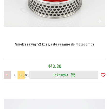
Smok ssawny 52 kosz, sito ssawne do motopompy
443.80
szt.
Do koszyka
Do
przec