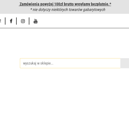
Zamówienia powyżej 100zł brutto wysyłamy bezpłatnie.*
wanie węży hydraulicznych
* nie dotyczy niektórych towarów gabarytowych
Hurtownia
Napisz do nas
Od
2
iedzy
Zakuwanie węży hydraulicznych
Hurtownia
Napisz 