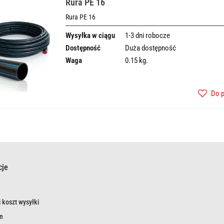
Rura PE 16
Rura PE 16
Wysyłka w ciągu
1-3 dni robocze
Dostępność
Duża dostępność
Waga
0.15 kg.
Do 
cje
 koszt wysyłki
n