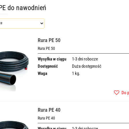
PE do nawodnień
Rura PE 50
Rura PE 50
Wysyłka w ciągu
1-3 dni robocze
Dostępność
Duża dostępność
Waga
1 kg.
Do 
Rura PE 40
Rura PE 40
Wysyłka w ciągu
1-3 dni robocze