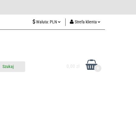
wiedź nas w Lublinie
Waluta:
PLN
Strefa klienta
PLN
Zaloguj się
CZK
Zarejestruj się
EUR
Dodaj zgłoszenie
HUF
0,00 zł
0
do nas
Odwiedź nas w Lublinie