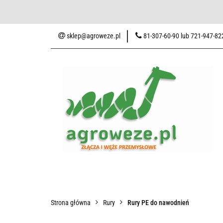
Baza wiedzy
Zaku
sklep@agroweze.pl
81-307-60-90 lub 721-947-82
Wszystkie kategorie
Baza w
Strona główna
Rury
Rury PE do nawodnień