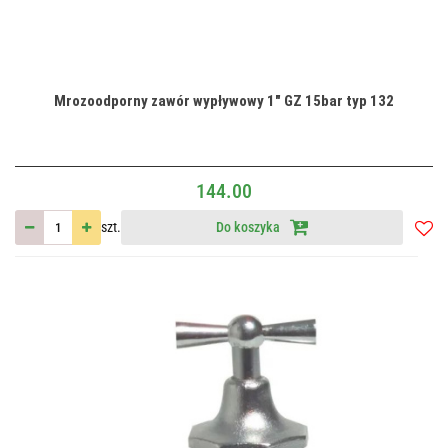
Mrozoodporny zawór wypływowy 1" GZ 15bar typ 132
144.00
szt.
Do koszyka
Do
przec