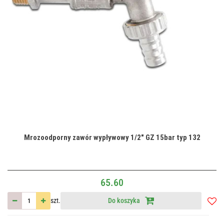
Mrozoodporny zawór wypływowy 1/2" GZ 15bar typ 132
65.60
szt.
Do koszyka
Do
przec