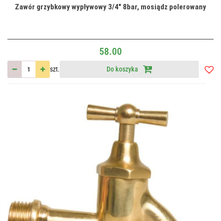
Zawór grzybkowy wypływowy 3/4" 8bar, mosiądz polerowany
58.00
szt.
Do koszyka
Do
przec