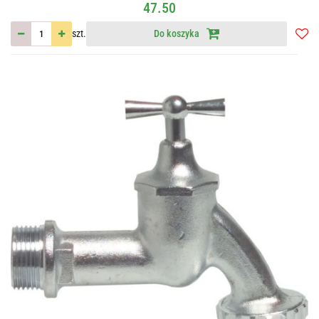
47.50
szt.
Do koszyka
Do
przec