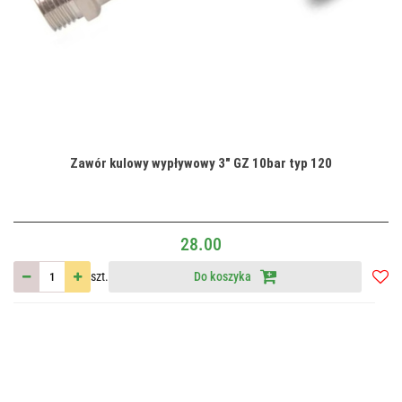
Zawór kulowy wypływowy 3" GZ 10bar typ 120
28.00
szt.
Do koszyka
Do
przec