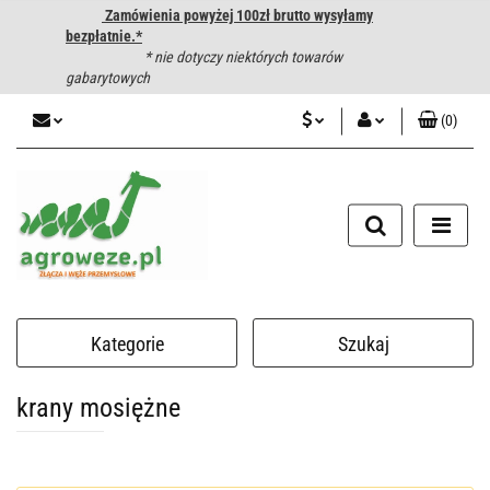
Zamówienia powyżej 100zł brutto wysyłamy
bezpłatnie.*
* nie dotyczy niektórych towarów
gabarytowych
(
0
)
PLN
Zaloguj się
CZK
Zarejestruj się
Dodaj zgłoszenie
EUR
HUF
Kategorie
Szukaj
krany mosiężne