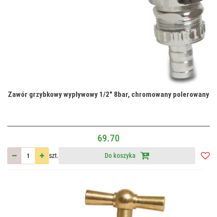
Zawór grzybkowy wypływowy 1/2" 8bar, chromowany polerowany
69.70
szt.
Do koszyka
Do
przec