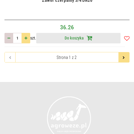
Zawór czerpalny 3/4 DN20
36.26
szt.
Do koszyka
Do
przec