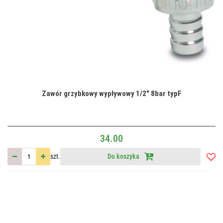
Zawór grzybkowy wypływowy 1/2" 8bar typF
34.00
szt.
Do koszyka
Do
przec