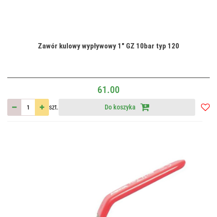
Zawór kulowy wypływowy 1" GZ 10bar typ 120
61.00
szt.
Do koszyka
Do
przec