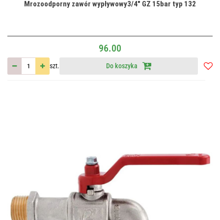
Mrozoodporny zawór wypływowy3/4" GZ 15bar typ 132
96.00
szt.
Do koszyka
Do
przec