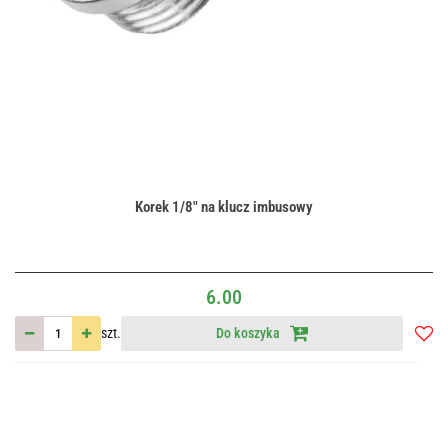
Korek 1/8" na klucz imbusowy
6.00
szt.
Do koszyka
Do
przec