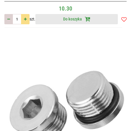
10.30
szt.
Do koszyka
Do
przec