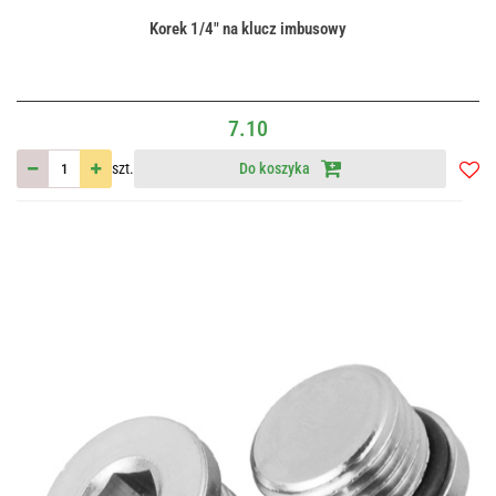
Korek 1/4" na klucz imbusowy
7.10
szt.
Do koszyka
Do
przec