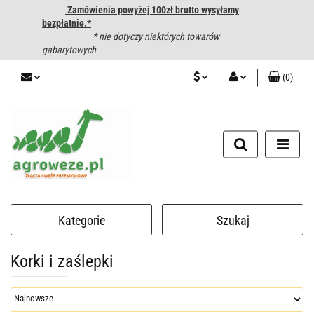
Zamówienia powyżej 100zł brutto wysyłamy
bezpłatnie.*
* nie dotyczy niektórych towarów
gabarytowych
(
0
)
PLN
Zaloguj się
CZK
Zarejestruj się
Dodaj zgłoszenie
EUR
HUF
Kategorie
Szukaj
Korki i zaślepki