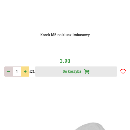
Korek M5 na klucz imbusowy
3.90
szt.
Do koszyka
Do
przec