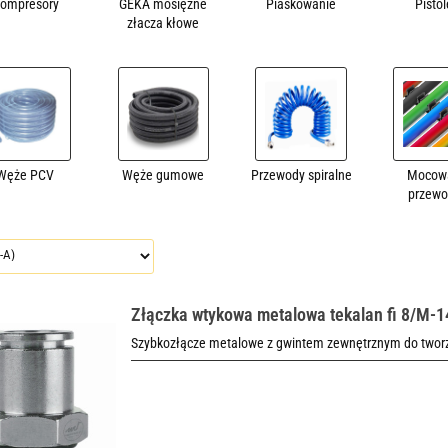
ompresory
GEKA mosiężne
Piaskowanie
Pistol
złacza kłowe
Węże PCV
Węże gumowe
Przewody spiralne
Mocow
przew
Złączka wtykowa metalowa tekalan fi 8/M-1
Szybkozłącze metalowe z gwintem zewnętrznym do tworze