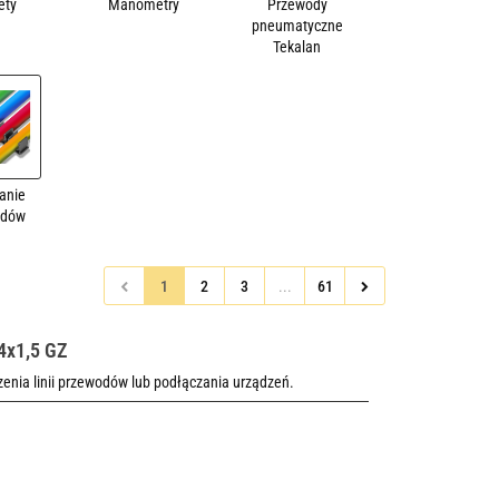
ety
Manometry
Przewody
pneumatyczne
Tekalan
anie
odów
1
2
3
...
61
4x1,5 GZ
nia linii przewodów lub podłączania urządzeń.