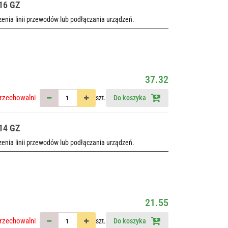
-16 GZ
nia linii przewodów lub podłączania urządzeń.
37.32
rzechowalni
szt.
Do koszyka
-14 GZ
nia linii przewodów lub podłączania urządzeń.
21.55
rzechowalni
szt.
Do koszyka