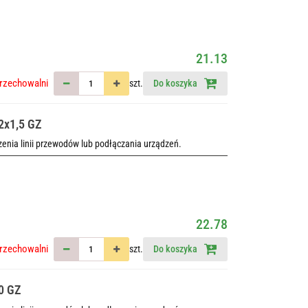
21.13
rzechowalni
szt.
Do koszyka
2x1,5 GZ
nia linii przewodów lub podłączania urządzeń.
22.78
rzechowalni
szt.
Do koszyka
10 GZ