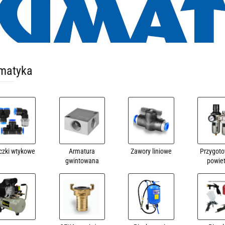
matyka
czki wtykowe
Armatura
Zawory liniowe
Przygot
gwintowana
powie