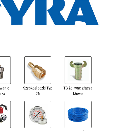
owanie
Szybkozłączki Typ
TG żeliwne złącza
trza
26
kłowe