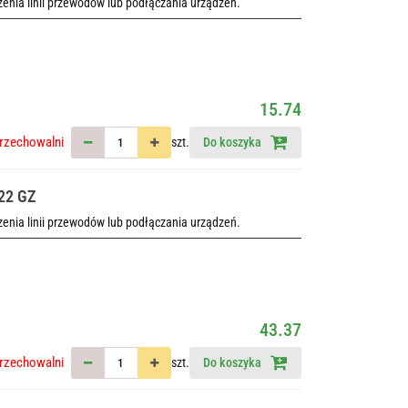
nia linii przewodów lub podłączania urządzeń.
15.74
rzechowalni
szt.
Do koszyka
-22 GZ
nia linii przewodów lub podłączania urządzeń.
43.37
rzechowalni
szt.
Do koszyka