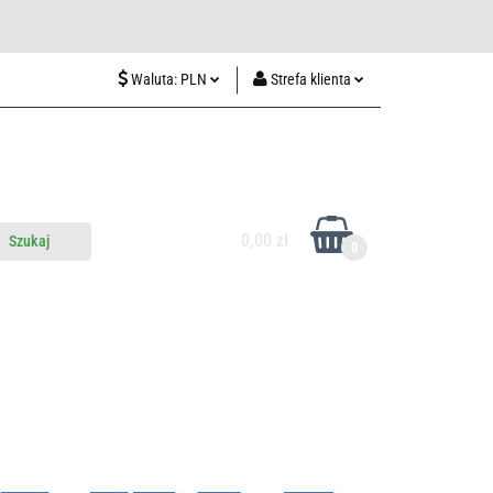
wiedź nas w Lublinie
Waluta:
PLN
Strefa klienta
PLN
Zaloguj się
CZK
Zarejestruj się
EUR
Dodaj zgłoszenie
HUF
0,00 zł
0
do nas
Odwiedź nas w Lublinie