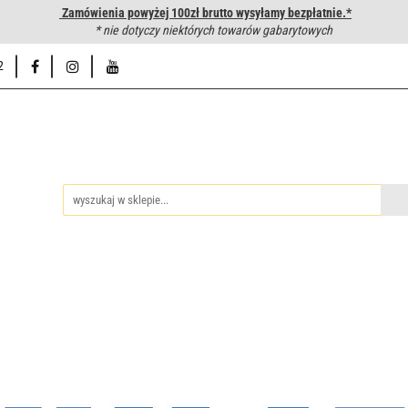
Zamówienia powyżej 100zł brutto wysyłamy bezpłatnie.*
wanie węży hydraulicznych
* nie dotyczy niektórych towarów gabarytowych
Hurtownia
Napisz do nas
Od
2
iedzy
Zakuwanie węży hydraulicznych
Hurtownia
Napisz 