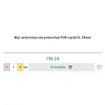
Wąż antystatyczny poliuretan PUR ciężki EL 20mm
196.24
szt.
Do koszyka
Do
przec