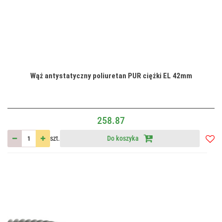
Wąż antystatyczny poliuretan PUR ciężki EL 42mm
258.87
szt.
Do koszyka
Do
przec