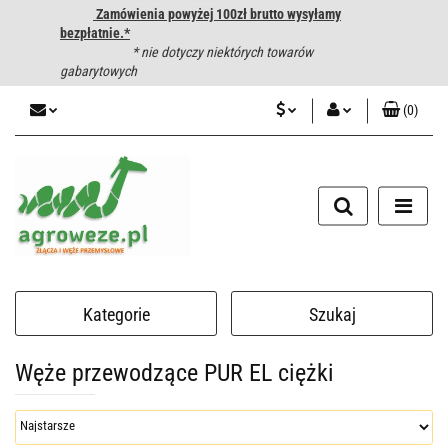
Zamówienia powyżej 100zł brutto wysyłamy
bezpłatnie.*
* nie dotyczy niektórych towarów
gabarytowych
(
0
)
PLN
Zaloguj się
CZK
Zarejestruj się
Dodaj zgłoszenie
EUR
HUF
Kategorie
Szukaj
Węże przewodzące PUR EL ciężki