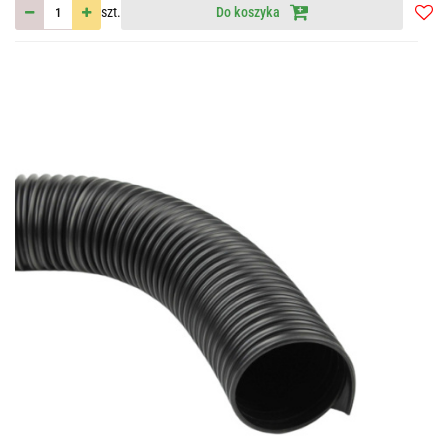
szt.
Do koszyka
Do
przec