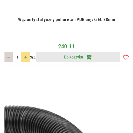
Wąż antystatyczny poliuretan PUR ciężki EL 38mm
240.11
szt.
Do koszyka
Do
przec