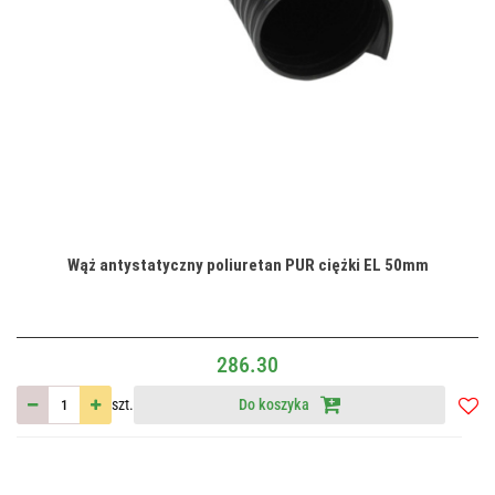
Wąż antystatyczny poliuretan PUR ciężki EL 50mm
286.30
szt.
Do koszyka
Do
przec