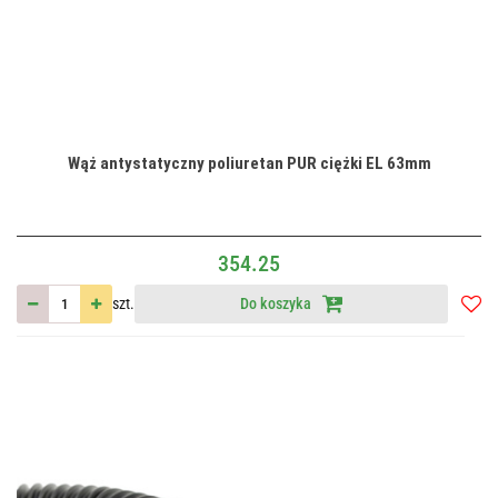
Wąż antystatyczny poliuretan PUR ciężki EL 63mm
354.25
szt.
Do koszyka
Do
przec