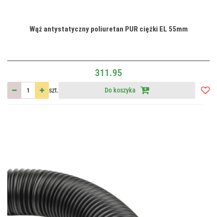
Wąż antystatyczny poliuretan PUR ciężki EL 55mm
311.95
szt.
Do koszyka
Do
przec