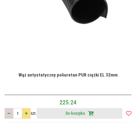
Wąż antystatyczny poliuretan PUR ciężki EL 32mm
225.24
szt.
Do koszyka
Do
przec