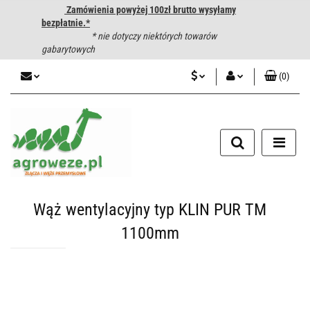
Zamówienia powyżej 100zł brutto wysyłamy
bezpłatnie.*
* nie dotyczy niektórych towarów
gabarytowych
(
0
)
PLN
Zaloguj się
CZK
Zarejestruj się
Dodaj zgłoszenie
EUR
HUF
Wąż wentylacyjny typ KLIN PUR TM
1100mm