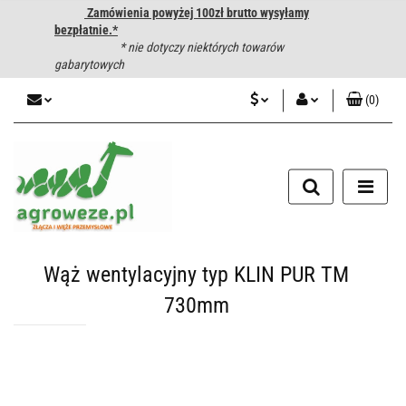
Zamówienia powyżej 100zł brutto wysyłamy
bezpłatnie.*
* nie dotyczy niektórych towarów
gabarytowych
(
0
)
PLN
Zaloguj się
CZK
Zarejestruj się
Dodaj zgłoszenie
EUR
HUF
Wąż wentylacyjny typ KLIN PUR TM
730mm