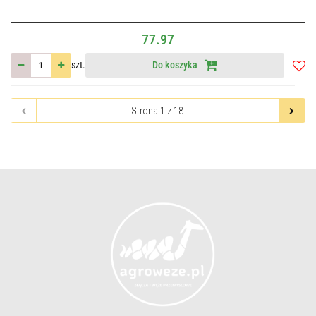
77.97
szt.
Do koszyka
Do
przec