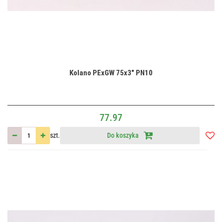
Kolano PExGW 75x3" PN10
77.97
szt.
Do koszyka
Do
przec