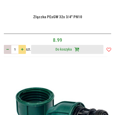
Złączka PExGW 32x 3/4" PN10
8.99
szt.
Do koszyka
Do
przec