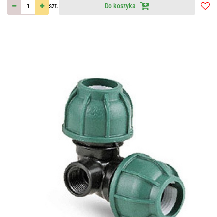
szt.
Do koszyka
Do
przec