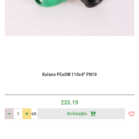
Kolano PExGW 110x4" PN10
233.19
szt.
Do koszyka
Do
przec