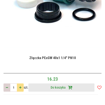
Złączka PExGW 40x1 1/4" PN10
16.23
szt.
Do koszyka
Do
przec