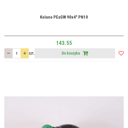
Kolano PExGW 90x4" PN10
143.55
szt.
Do koszyka
Do
przec