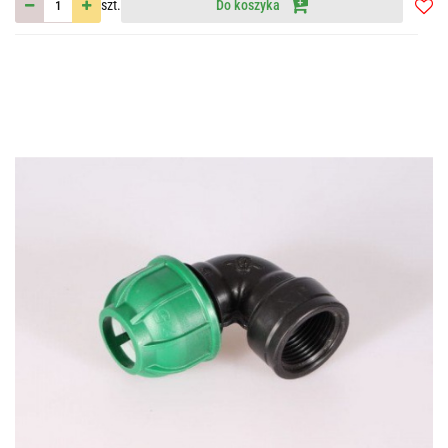
szt.
Do koszyka
Do
przec