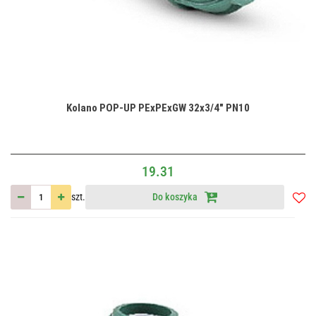
Kolano POP-UP PExPExGW 32x3/4" PN10
19.31
szt.
Do koszyka
Do
przec