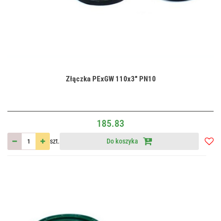
Złączka PExGW 110x3" PN10
185.83
szt.
Do koszyka
Do
przec