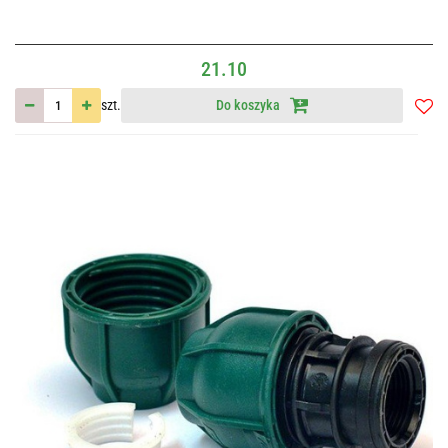
21.10
szt.
Do koszyka
Do
przec