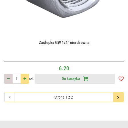
Zaślepka GW 1/4" nierdzewna
6.20
szt.
Do koszyka
Do
przec