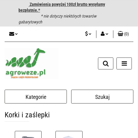
Zamówienia powyżej 100zł brutto wysyłamy
bezpłatnie.*
* nie dotyczy niektórych towarów
gabarytowych
(
0
)
PLN
Zaloguj się
CZK
Zarejestruj się
Dodaj zgłoszenie
EUR
HUF
Kategorie
Szukaj
Korki i zaślepki