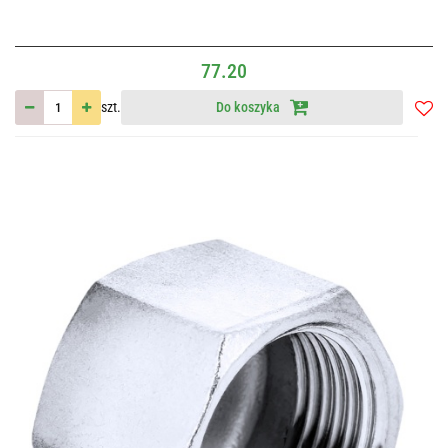
77.20
szt.
Do koszyka
Do
przec