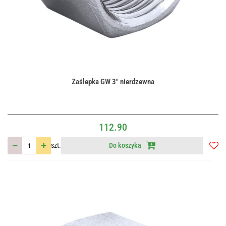
Zaślepka GW 3" nierdzewna
112.90
szt.
Do koszyka
Do
przec