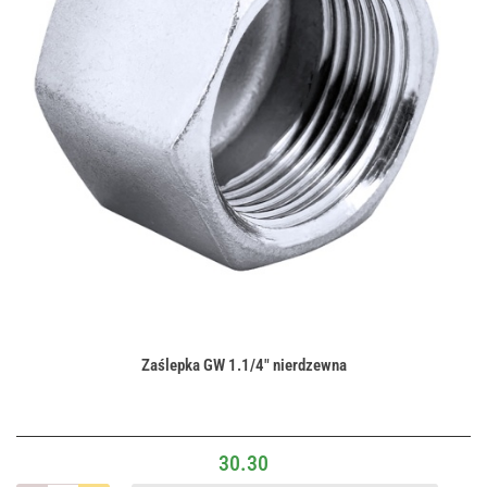
Zaślepka GW 1.1/4" nierdzewna
30.30