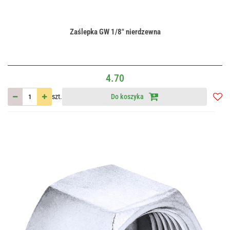
Zaślepka GW 1/8" nierdzewna
4.70
szt.
Do koszyka
Do
przec