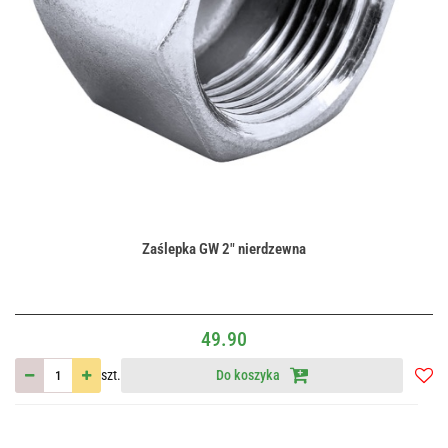
Zaślepka GW 2" nierdzewna
49.90
szt.
Do koszyka
Do
przec