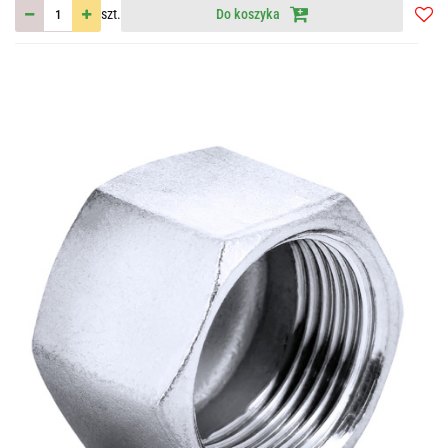
szt.
Do koszyka
Do
przec