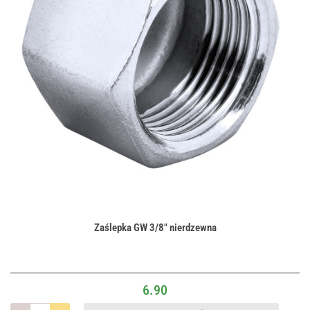
Zaślepka GW 3/8" nierdzewna
6.90