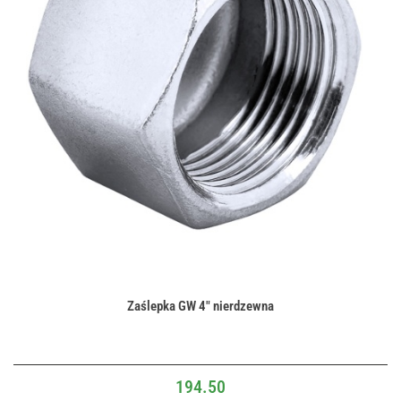
Zaślepka GW 4" nierdzewna
194.50