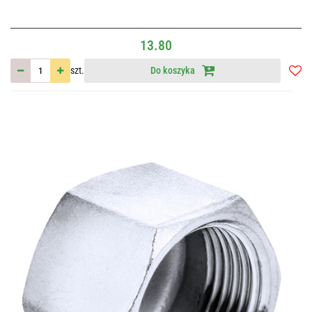
13.80
szt.
Do koszyka
Do
przec