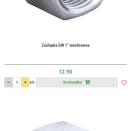
Zaślepka GW 1" nierdzewna
12.90
szt.
Do koszyka
Do
przec