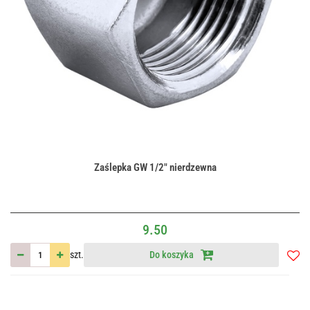
Zaślepka GW 1/2" nierdzewna
9.50
szt.
Do koszyka
Do
przec