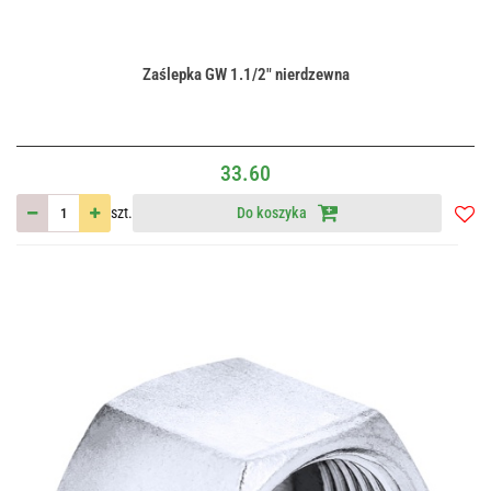
Zaślepka GW 1.1/2" nierdzewna
33.60
szt.
Do koszyka
Do
przec