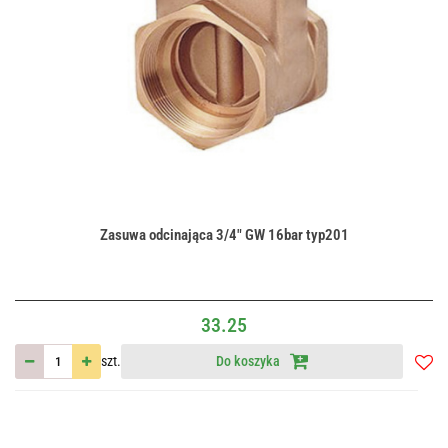
Zasuwa odcinająca 3/4" GW 16bar typ201
33.25
szt.
Do koszyka
Do
przec