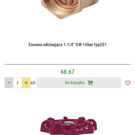
Zasuwa odcinająca 1.1/4" GW 16bar typ201
68.67
szt.
Do koszyka
Do
przec