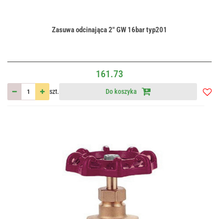
Zasuwa odcinająca 2" GW 16bar typ201
161.73
szt.
Do koszyka
Do
przec