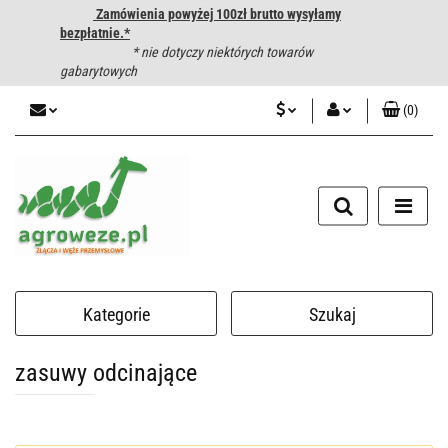
Zamówienia powyżej 100zł brutto wysyłamy
bezpłatnie.*
* nie dotyczy niektórych towarów
gabarytowych
(
0
)
PLN
Zaloguj się
CZK
Zarejestruj się
Dodaj zgłoszenie
EUR
HUF
Kategorie
Szukaj
zasuwy odcinające