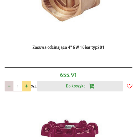
Zasuwa odcinająca 4" GW 16bar typ201
655.91
szt.
Do koszyka
Do
przec