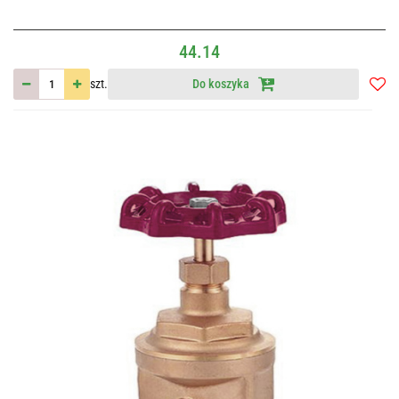
44.14
szt.
Do koszyka
Do
przec