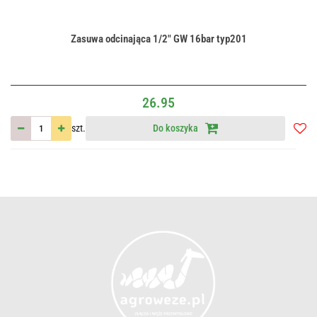
Zasuwa odcinająca 1/2" GW 16bar typ201
26.95
szt.
Do koszyka
Do
przec