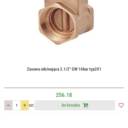
Zasuwa odcinająca 2.1/2" GW 16bar typ201
256.18
szt.
Do koszyka
Do
przec