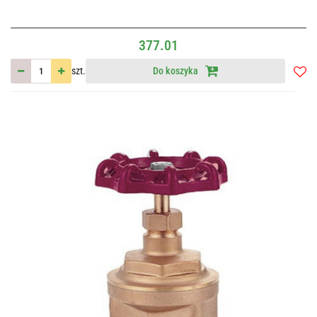
377.01
szt.
Do koszyka
Do
przec