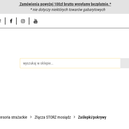
Zamówienia powyżej 100zł brutto wysyłamy bezpłatnie.*
wanie węży hydraulicznych
* nie dotyczy niektórych towarów gabarytowych
Hurtownia
Napisz do nas
Od
2
iedzy
Zakuwanie węży hydraulicznych
Hurtownia
Napisz 
esoria strażackie
Złącza STORZ mosiądz
Zaślepki/pokrywy