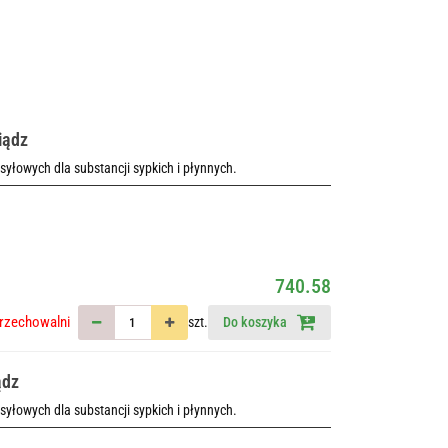
iądz
esyłowych dla substancji sypkich i płynnych.
740.58
rzechowalni
szt.
Do koszyka
ądz
esyłowych dla substancji sypkich i płynnych.