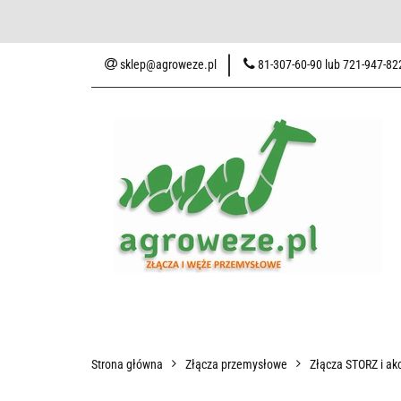
Baza wiedzy
Zaku
sklep@agroweze.pl
81-307-60-90 lub 721-947-82
Wszystkie kategorie
Baza w
Strona główna
Złącza przemysłowe
Złącza STORZ i akc