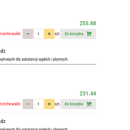
255.88
rzechowalni
szt.
Do koszyka
ądz
esyłowych dla substancji sypkich i płynnych.
231.44
rzechowalni
szt.
Do koszyka
ądz
esyłowych dla substancji sypkich i płynnych.