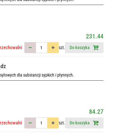
231.44
rzechowalni
szt.
Do koszyka
ądz
esyłowych dla substancji sypkich i płynnych.
84.27
rzechowalni
szt.
Do koszyka