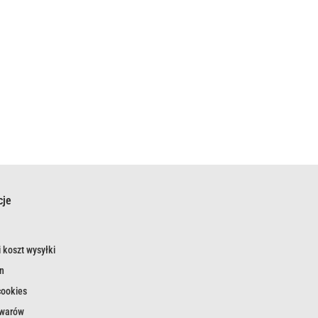
cje
 koszt wysyłki
n
cookies
owarów