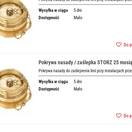
Wysyłka w ciągu
5 dni
Dostępność
Mało
Do p
Pokrywa nasady / zaślepka STORZ 25 mosi
Pokrywa nasady do zaślepienia linii przy instalacjach prz
Wysyłka w ciągu
5 dni
Dostępność
Mało
Do p