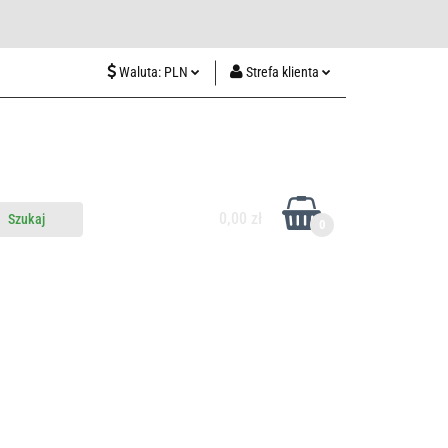
wiedź nas w Lublinie
Waluta:
PLN
Strefa klienta
PLN
Zaloguj się
CZK
Zarejestruj się
EUR
Dodaj zgłoszenie
HUF
0,00 zł
0
do nas
Odwiedź nas w Lublinie