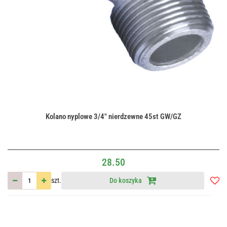
Kolano nyplowe 3/4" nierdzewne 45st GW/GZ
28.50
szt.
Do koszyka
Do
przec