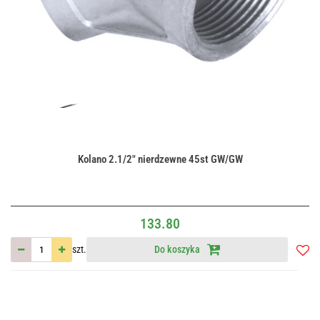
Kolano 2.1/2" nierdzewne 45st GW/GW
133.80
szt.
Do koszyka
Do
przec