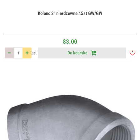
Kolano 2" nierdzewne 45st GW/GW
83.00
szt.
Do koszyka
Do
przec