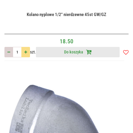
Kolano nyplowe 1/2" nierdzewne 45st GW/GZ
18.50
szt.
Do koszyka
Do
przec