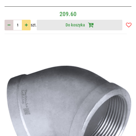
209.60
szt.
Do koszyka
Do
przec