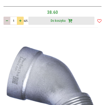
38.60
szt.
Do koszyka
Do
przec