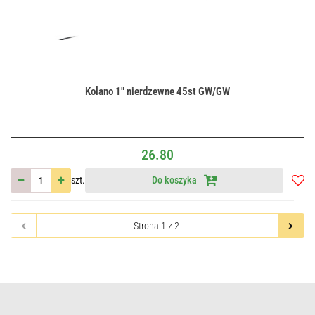
Kolano 1" nierdzewne 45st GW/GW
26.80
szt.
Do koszyka
Do
przec