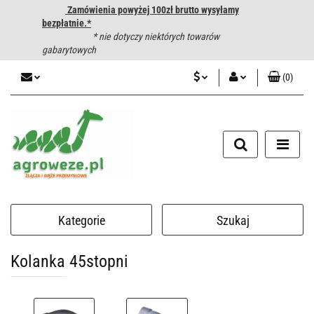
Zamówienia powyżej 100zł brutto wysyłamy
bezpłatnie.*
* nie dotyczy niektórych towarów
gabarytowych
(
0
)
PLN
Zaloguj się
CZK
Zarejestruj się
Dodaj zgłoszenie
EUR
HUF
Kategorie
Szukaj
Kolanka 45stopni