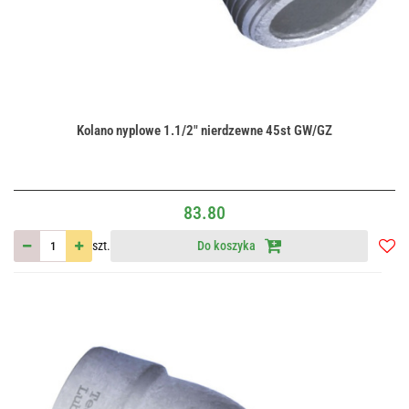
Kolano nyplowe 1.1/2" nierdzewne 45st GW/GZ
83.80
szt.
Do koszyka
Do
przec