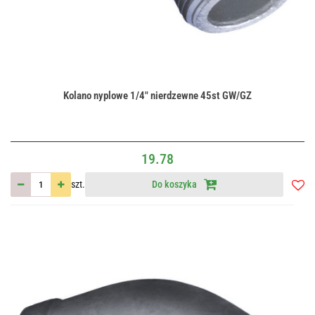
Kolano nyplowe 1/4" nierdzewne 45st GW/GZ
19.78
szt.
Do koszyka
Do
przec