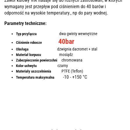
Zawór kulowy VIR nadaje się do różnych zastosowań, w których
wymagany jest przepływ pod ciśnieniem do 40 barów i
odporność na wysokie temperatury., np do pary wodnej.
Parametry techniczne:
dwa gwinty wewnętrzne
Typ przyłącza
40bar
Ciśnienie robocze
dzwignia dacromet + stal
Obsługa
mosiądz
Materiał korpusu
chromowana
Zabezpieczenie powierzchni
czarny
Kolor uchwytu
PTFE (Teflon)
Materiały uszczelnienia
-10 - +150 °C
Temperatura maksymalna