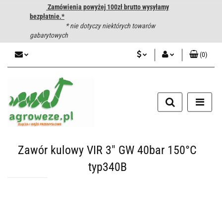
Zamówienia powyżej 100zł brutto wysyłamy
bezpłatnie.*
* nie dotyczy niektórych towarów
gabarytowych
(
0
)
PLN
Zaloguj się
CZK
Zarejestruj się
Dodaj zgłoszenie
EUR
HUF
Zawór kulowy VIR 3" GW 40bar 150°C
typ340B