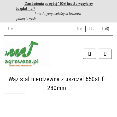
Zamówienia powyżej 100zł brutto wysyłamy
bezpłatnie.*
* nie dotyczy niektórych towarów
gabarytowych
(
0
)
PLN
Zaloguj się
Zarejestruj się
CZK
Dodaj zgłoszenie
EUR
HUF
Wąż stal nierdzewna z uszczel 650st fi
280mm