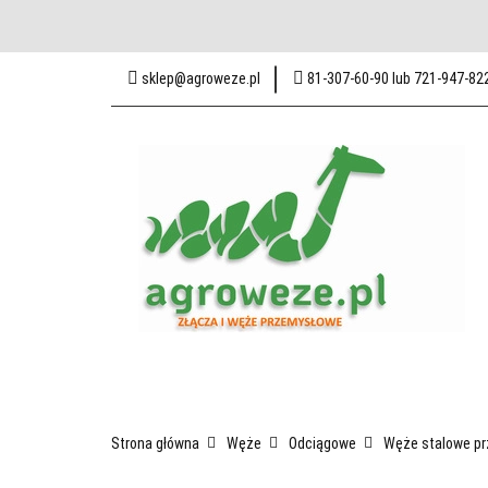
Baza wiedzy
Zak
sklep@agroweze.pl
81-307-60-90 lub 721-947-82
Odwiedź nas w Lublin
Wszystkie kategorie
Baza w
Strona główna
Węże
Odciągowe
Węże stalowe p