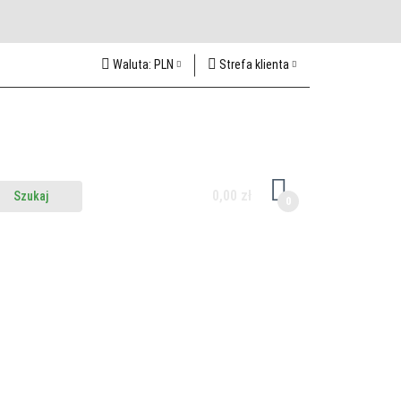
Waluta:
PLN
Strefa klienta
PLN
Zaloguj się
CZK
Zarejestruj się
EUR
Dodaj zgłoszenie
HUF
0,00 zł
0
z do nas
Odwiedź nas w Lublinie