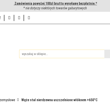
Zamówienia powyżej 100zł brutto wysyłamy bezpłatnie.*
uwanie węży hydraulicznych
* nie dotyczy niektórych towarów gabarytowych
Hurtownia
Napisz do nas
2
ie
iedzy
Zakuwanie węży hydraulicznych
Hurtownia
Napis
rzemysłowe
Węże stal nierdzewna uszczelnione włóknem +650°C