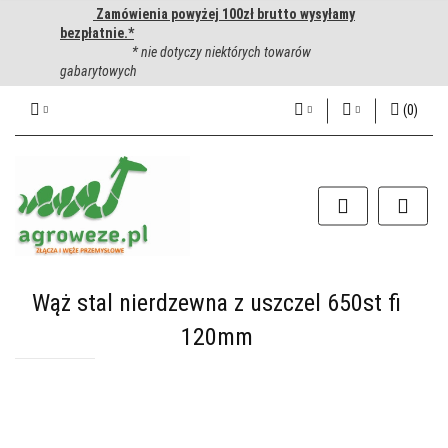
Zamówienia powyżej 100zł brutto wysyłamy
bezpłatnie.*
* nie dotyczy niektórych towarów
gabarytowych
(
0
)
PLN
Zaloguj się
Zarejestruj się
CZK
Dodaj zgłoszenie
EUR
HUF
Wąż stal nierdzewna z uszczel 650st fi
120mm