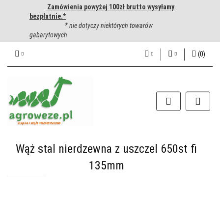
Zamówienia powyżej 100zł brutto wysyłamy
bezpłatnie.*
* nie dotyczy niektórych towarów
gabarytowych
(
0
)
PLN
Zaloguj się
Zarejestruj się
CZK
Dodaj zgłoszenie
EUR
HUF
Wąż stal nierdzewna z uszczel 650st fi
135mm