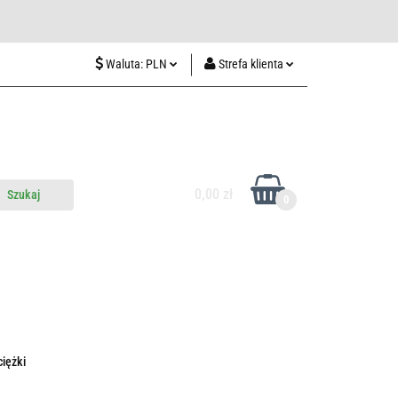
wiedź nas w Lublinie
Waluta:
PLN
Strefa klienta
PLN
Zaloguj się
CZK
Zarejestruj się
EUR
Dodaj zgłoszenie
HUF
0,00 zł
0
do nas
Odwiedź nas w Lublinie
iężki