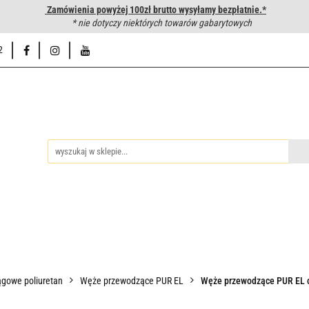
Zamówienia powyżej 100zł brutto wysyłamy bezpłatnie.*
wanie węży hydraulicznych
* nie dotyczy niektórych towarów gabarytowych
Hurtownia
Napisz do nas
Od
2
iedzy
Zakuwanie węży hydraulicznych
Hurtownia
Napisz 
gowe poliuretan
Węże przewodzące PUR EL
Węże przewodzące PUR EL c