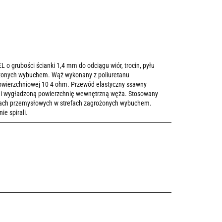
 grubości ścianki 1,4 mm do odciągu wiór, trocin, pyłu
ożonych wybuchem. Wąż wykonany z poliuretanu
powierzchniowej 10 4 ohm. Przewód elastyczny ssawny
 i wygładzoną powierzchnię wewnętrzną węża. Stosowany
cjach przemysłowych w strefach zagrożonych wybuchem.
e spirali.