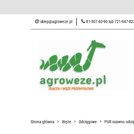
Baza wiedzy
Zaku
sklep@agroweze.pl
81-307-60-90 lub 721-947-82
Wszystkie kategorie
Baza w
Strona główna
Węże
Odciągowe
PUR ssawno odcią