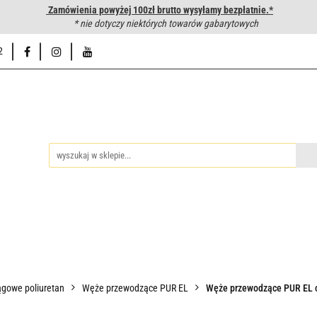
Zamówienia powyżej 100zł brutto wysyłamy bezpłatnie.*
wanie węży hydraulicznych
* nie dotyczy niektórych towarów gabarytowych
Hurtownia
Napisz do nas
Od
2
iedzy
Zakuwanie węży hydraulicznych
Hurtownia
Napisz 
gowe poliuretan
Węże przewodzące PUR EL
Węże przewodzące PUR EL c