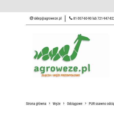
Baza wiedzy
Zaku
sklep@agroweze.pl
81-307-60-90 lub 721-947-82
Wszystkie kategorie
Baza w
Strona główna
Węże
Odciągowe
PUR ssawno odcią