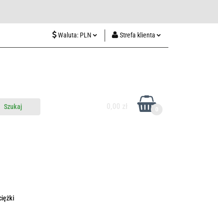
wiedź nas w Lublinie
Waluta:
PLN
Strefa klienta
PLN
Zaloguj się
CZK
Zarejestruj się
EUR
Dodaj zgłoszenie
HUF
0,00 zł
0
do nas
Odwiedź nas w Lublinie
iężki