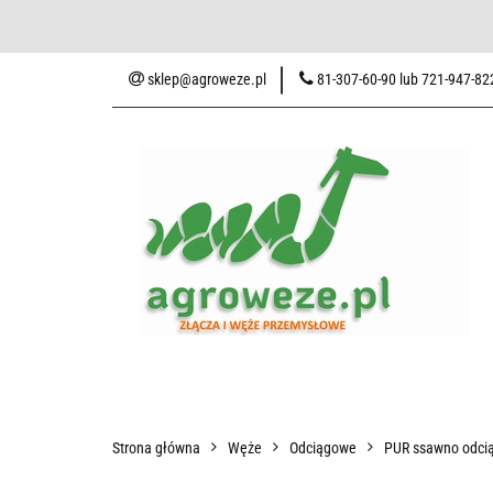
Baza wiedzy
Zaku
sklep@agroweze.pl
81-307-60-90 lub 721-947-82
Wszystkie kategorie
Baza w
Strona główna
Węże
Odciągowe
PUR ssawno odcią