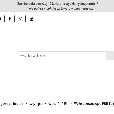
Zamówienia powyżej 100zł brutto wysyłamy bezpłatnie.*
wanie węży hydraulicznych
* nie dotyczy niektórych towarów gabarytowych
Hurtownia
Napisz do nas
Od
2
iedzy
Zakuwanie węży hydraulicznych
Hurtownia
Napisz 
gowe poliuretan
Węże przewodzące PUR EL
Węże przewodzące PUR EL c