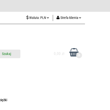
wiedź nas w Lublinie
Waluta:
PLN
Strefa klienta
PLN
Zaloguj się
CZK
Zarejestruj się
EUR
Dodaj zgłoszenie
HUF
0,00 zł
0
do nas
Odwiedź nas w Lublinie
iężki