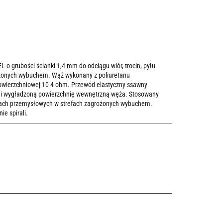
 grubości ścianki 1,4 mm do odciągu wiór, trocin, pyłu
ożonych wybuchem. Wąż wykonany z poliuretanu
powierzchniowej 10 4 ohm. Przewód elastyczny ssawny
 i wygładzoną powierzchnię wewnętrzną węża. Stosowany
cjach przemysłowych w strefach zagrożonych wybuchem.
e spirali.