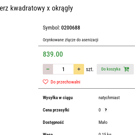
erz kwadratowy x okrągły
Symbol:
0200688
Ocynkowane złącze do asenizacji
839.00
szt.
Do koszyka
Do przechowalni
Wysyłka w ciągu
natychmiast
Cena przesyłki
0
Dostępność
Mało
Waga
0.15 kg