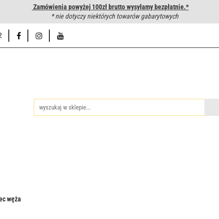
Zamówienia powyżej 100zł brutto wysyłamy bezpłatnie.*
wanie węży hydraulicznych
* nie dotyczy niektórych towarów gabarytowych
Hurtownia
Napisz do nas
Od
2
iedzy
Zakuwanie węży hydraulicznych
Hurtownia
Napisz 
iec węża