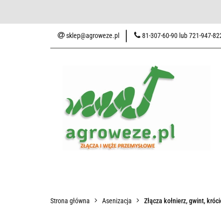
Baza wiedzy
Zaku
sklep@agroweze.pl
81-307-60-90 lub 721-947-82
Wszystkie kategorie
Baza w
Strona główna
Asenizacja
Złącza kołnierz, gwint, króc