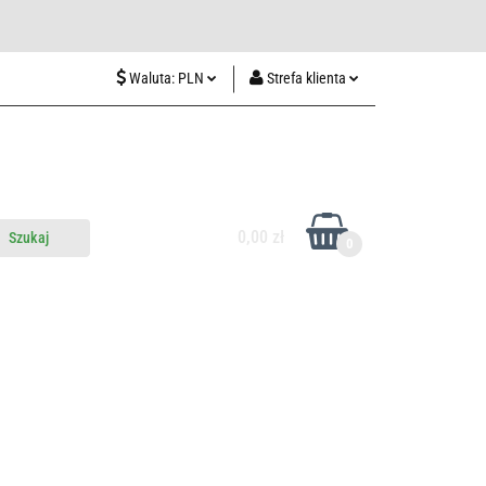
wiedź nas w Lublinie
Waluta:
PLN
Strefa klienta
PLN
Zaloguj się
CZK
Zarejestruj się
EUR
Dodaj zgłoszenie
HUF
0,00 zł
0
do nas
Odwiedź nas w Lublinie