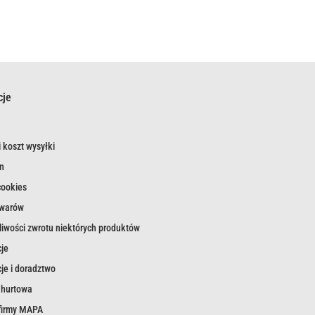
cje
 koszt wysyłki
n
cookies
owarów
iwości zwrotu niektórych produktów
je
je i doradztwo
 hurtowa
 firmy MAPA