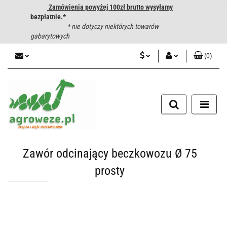
Zamówienia powyżej 100zł brutto wysyłamy
bezpłatnie.*
* nie dotyczy niektórych towarów
gabarytowych
(
0
)
PLN
Zaloguj się
CZK
Zarejestruj się
Dodaj zgłoszenie
EUR
HUF
Zawór odcinający beczkowozu Ø 75
prosty