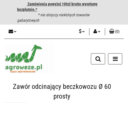
Zamówienia powyżej 100zł brutto wysyłamy
bezpłatnie.*
* nie dotyczy niektórych towarów
gabarytowych
(
0
)
PLN
Zaloguj się
CZK
Zarejestruj się
Dodaj zgłoszenie
EUR
HUF
Zawór odcinający beczkowozu Ø 60
prosty