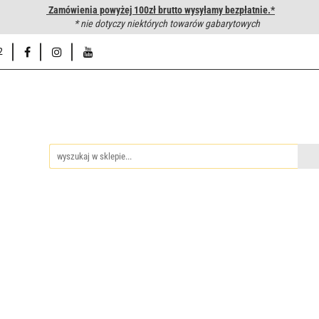
Zamówienia powyżej 100zł brutto wysyłamy bezpłatnie.*
wanie węży hydraulicznych
* nie dotyczy niektórych towarów gabarytowych
Hurtownia
Napisz do nas
Od
2
iedzy
Zakuwanie węży hydraulicznych
Hurtownia
Napisz 