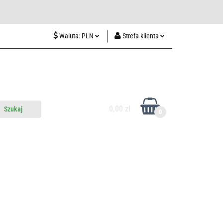
wiedź nas w Lublinie
Waluta:
PLN
Strefa klienta
PLN
Zaloguj się
CZK
Zarejestruj się
EUR
Dodaj zgłoszenie
HUF
0,00 zł
0
do nas
Odwiedź nas w Lublinie