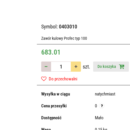
Symbol:
0403010
Zawór kulowy Profec typ 100
683.01
szt.
Do koszyka
Do przechowalni
Wysyłka w ciągu
natychmiast
Cena przesyłki
0
Dostępność
Mało
Waga
0.15 kg