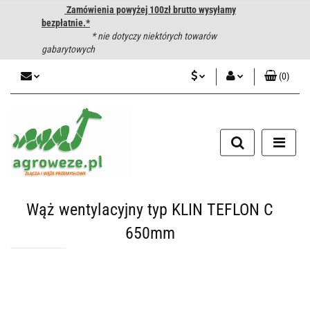
Zamówienia powyżej 100zł brutto wysyłamy
bezpłatnie.*
* nie dotyczy niektórych towarów
gabarytowych
(
0
)
PLN
Zaloguj się
CZK
Zarejestruj się
Dodaj zgłoszenie
EUR
HUF
Wąż wentylacyjny typ KLIN TEFLON C
650mm