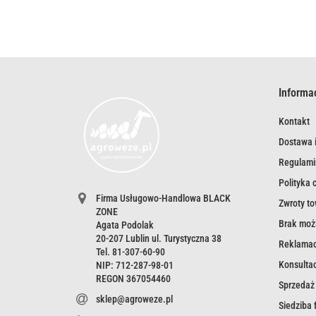
Informa
Kontakt
Dostawa i
Regulami
Polityka 
Firma Usługowo-Handlowa BLACK
Zwroty t
ZONE
Brak możl
Agata Podolak
20-207 Lublin ul. Turystyczna 38
Reklamac
Tel. 81-307-60-90
Konsultac
NIP: 712-287-98-01
REGON 367054460
Sprzedaż
sklep@agroweze.pl
Siedziba