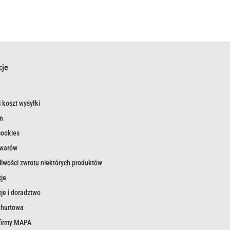
cje
 koszt wysyłki
n
cookies
owarów
iwości zwrotu niektórych produktów
je
je i doradztwo
 hurtowa
 firmy MAPA