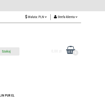
wiedź nas w Lublinie
Waluta:
PLN
Strefa klienta
PLN
Zaloguj się
CZK
Zarejestruj się
EUR
Dodaj zgłoszenie
HUF
0,00 zł
0
do nas
Odwiedź nas w Lublinie
KLIN PUR EL