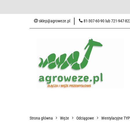
Baza wiedzy
Zaku
sklep@agroweze.pl
81-307-60-90 lub 721-947-82
Wszystkie kategorie
Baza w
Strona główna
Węże
Odciągowe
Wentylacyjne TY