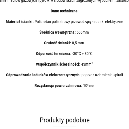
anie mediów gazowych i pyłów, w środowiskach zagrożonych wybuchem, zastoso
Dane techniczne:
Materiał ścianki:
Poliuretan poliestrowy przewodzący ładunki elektryczne
Średnica wewnętrzna:
500mm
Grubość ścianki:
0,5 mm
Odporność termiczna:
-30°C + 80°C
3
Współczynnik ścieralności:
43mm
Odprowadzanie ładunków elektrostatycznych:
poprzez uziemienie spirali
Rezystancja powierzchniowa:
10
3
Ohm
Produkty podobne