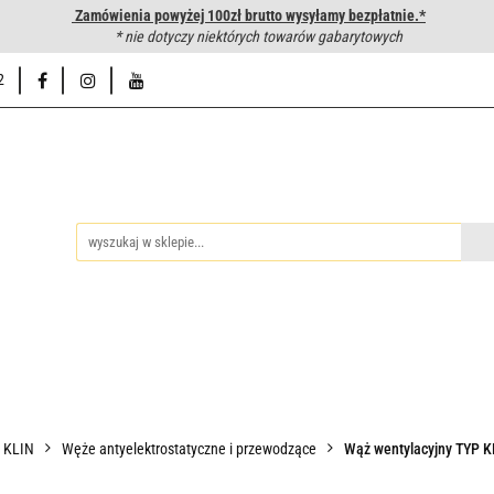
Zamówienia powyżej 100zł brutto wysyłamy bezpłatnie.*
wanie węży hydraulicznych
* nie dotyczy niektórych towarów gabarytowych
Hurtownia
Napisz do nas
Od
2
iedzy
Zakuwanie węży hydraulicznych
Hurtownia
Napisz 
P KLIN
Węże antyelektrostatyczne i przewodzące
Wąż wentylacyjny TYP 