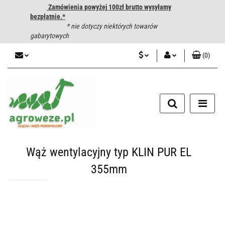
Zamówienia powyżej 100zł brutto wysyłamy
bezpłatnie.*
* nie dotyczy niektórych towarów
gabarytowych
(
0
)
PLN
Zaloguj się
CZK
Zarejestruj się
Dodaj zgłoszenie
EUR
HUF
Wąż wentylacyjny typ KLIN PUR EL
355mm