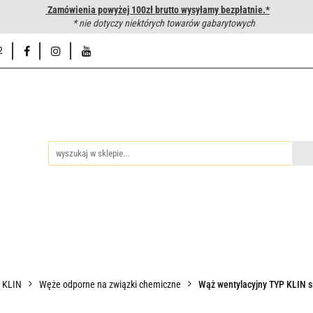
Zamówienia powyżej 100zł brutto wysyłamy bezpłatnie.*
wanie węży hydraulicznych
* nie dotyczy niektórych towarów gabarytowych
Hurtownia
Napisz do nas
Od
2
iedzy
Zakuwanie węży hydraulicznych
Hurtownia
Napisz 
P KLIN
Węże odporne na związki chemiczne
Wąż wentylacyjny TYP KLIN si