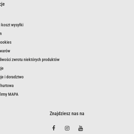
cje
 koszt wysyłki
n
cookies
owarów
iwości zwrotu niektórych produktów
je
je i doradztwo
 hurtowa
 firmy MAPA
Znajdziesz nas na