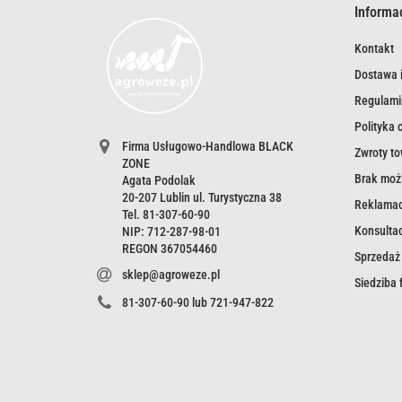
Informa
Kontakt
Dostawa i
Regulami
Polityka 
Firma Usługowo-Handlowa BLACK
Zwroty t
ZONE
Brak możl
Agata Podolak
20-207 Lublin ul. Turystyczna 38
Reklamac
Tel. 81-307-60-90
Konsultac
NIP: 712-287-98-01
REGON 367054460
Sprzedaż
sklep@agroweze.pl
Siedziba
81-307-60-90 lub 721-947-822