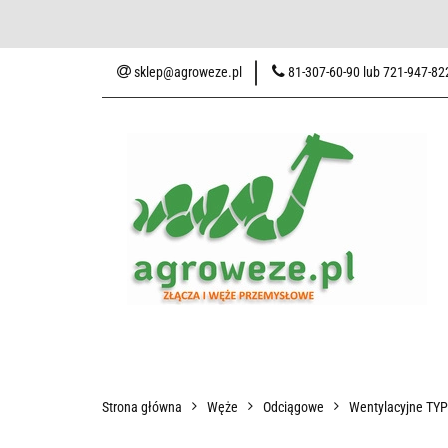
Baza wiedzy
Zaku
sklep@agroweze.pl
81-307-60-90 lub 721-947-82
Wszystkie kategorie
Baza w
Strona główna
Węże
Odciągowe
Wentylacyjne TY