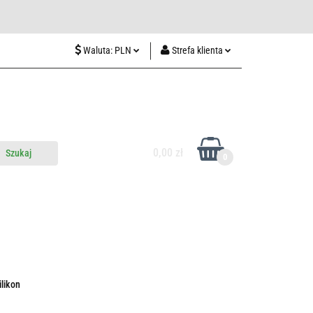
wiedź nas w Lublinie
Waluta:
PLN
Strefa klienta
PLN
Zaloguj się
CZK
Zarejestruj się
EUR
Dodaj zgłoszenie
HUF
0,00 zł
0
do nas
Odwiedź nas w Lublinie
likon