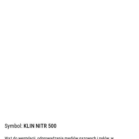
Symbol:
KLIN NITR 500
Wąż do wentylacji, odprowadzania mediów gazowych i pyłów, w