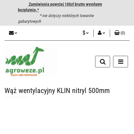
Zamówienia powyżej 100zł brutto wysyłamy
bezpłatnie.*
* nie dotyczy niektórych towarów
gabarytowych
(
0
)
PLN
Zaloguj się
CZK
Zarejestruj się
Dodaj zgłoszenie
EUR
HUF
Wąż wentylacyjny KLIN nitryl 500mm