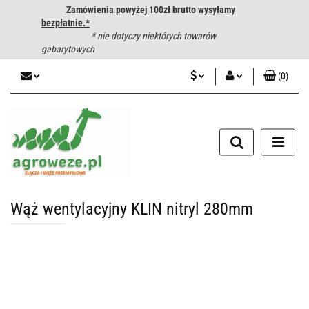
Zamówienia powyżej 100zł brutto wysyłamy
bezpłatnie.*
* nie dotyczy niektórych towarów
gabarytowych
(
0
)
PLN
Zaloguj się
CZK
Zarejestruj się
Dodaj zgłoszenie
EUR
HUF
Wąż wentylacyjny KLIN nitryl 280mm