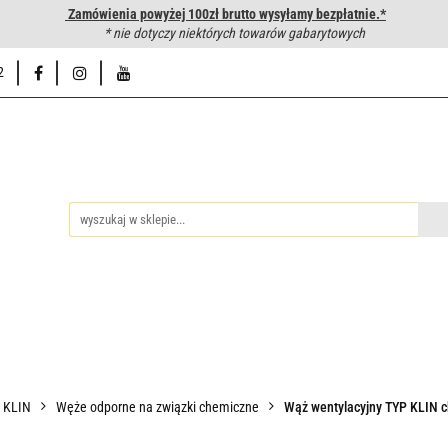
Zamówienia powyżej 100zł brutto wysyłamy bezpłatnie.*
wanie węży hydraulicznych
* nie dotyczy niektórych towarów gabarytowych
Hurtownia
Napisz do nas
Od
2
iedzy
Zakuwanie węży hydraulicznych
Hurtownia
Napisz 
P KLIN
Węże odporne na związki chemiczne
Wąż wentylacyjny TYP KLIN c