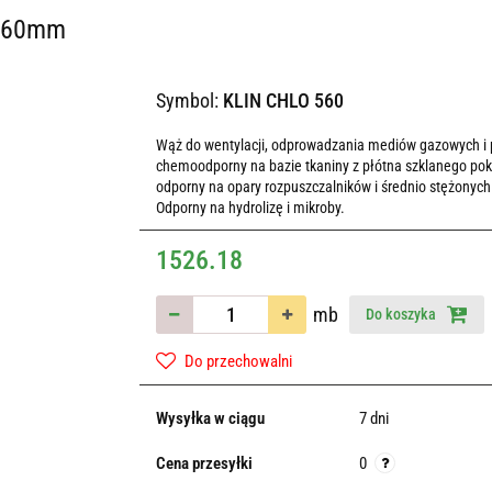
 560mm
Symbol:
KLIN CHLO 560
Wąż do wentylacji, odprowadzania mediów gazowych i
chemoodporny na bazie tkaniny z płótna szklanego pokr
odporny na opary rozpuszczalników i średnio stężonych 
Odporny na hydrolizę i mikroby.
1526.18
mb
Do koszyka
Do przechowalni
Wysyłka w ciągu
7 dni
Cena przesyłki
0