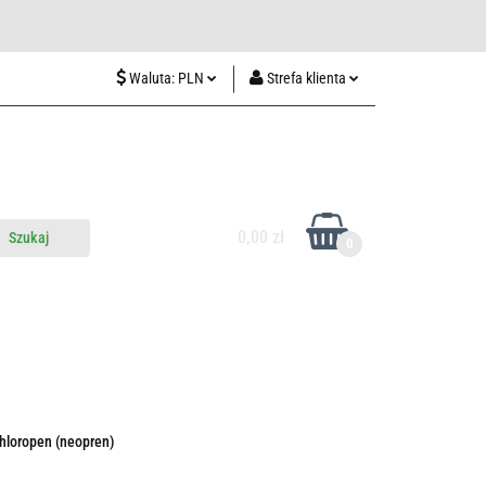
wiedź nas w Lublinie
Waluta:
PLN
Strefa klienta
PLN
Zaloguj się
CZK
Zarejestruj się
EUR
Dodaj zgłoszenie
HUF
0,00 zł
0
do nas
Odwiedź nas w Lublinie
hloropen (neopren)