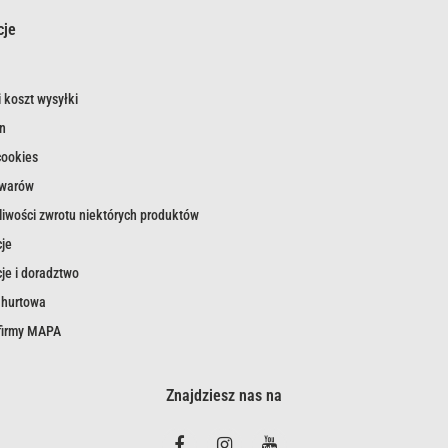
cje
 koszt wysyłki
n
cookies
owarów
iwości zwrotu niektórych produktów
je
je i doradztwo
 hurtowa
 firmy MAPA
Znajdziesz nas na