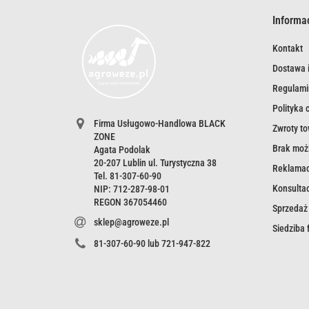
Informa
Kontakt
Dostawa i
Regulami
Polityka 
Firma Usługowo-Handlowa BLACK
Zwroty t
ZONE
Brak możl
Agata Podolak
20-207 Lublin ul. Turystyczna 38
Reklamac
Tel. 81-307-60-90
Konsultac
NIP: 712-287-98-01
REGON 367054460
Sprzedaż
sklep@agroweze.pl
Siedziba
81-307-60-90 lub 721-947-822