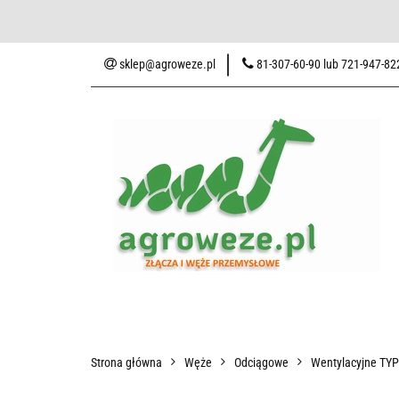
Baza wiedzy
Zaku
sklep@agroweze.pl
81-307-60-90 lub 721-947-82
Wszystkie kategorie
Baza w
Strona główna
Węże
Odciągowe
Wentylacyjne TY