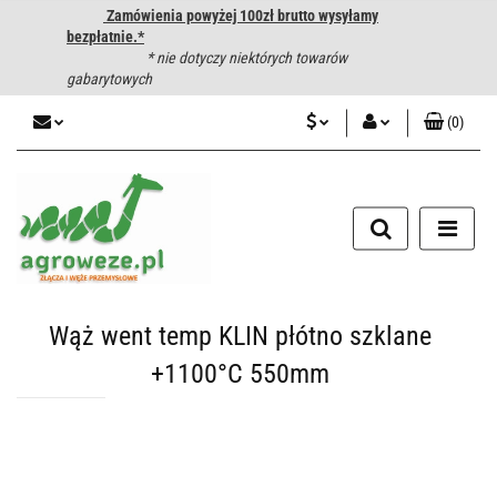
Zamówienia powyżej 100zł brutto wysyłamy
bezpłatnie.*
* nie dotyczy niektórych towarów
gabarytowych
(
0
)
PLN
Zaloguj się
CZK
Zarejestruj się
Dodaj zgłoszenie
EUR
HUF
Wąż went temp KLIN płótno szklane
+1100°C 550mm