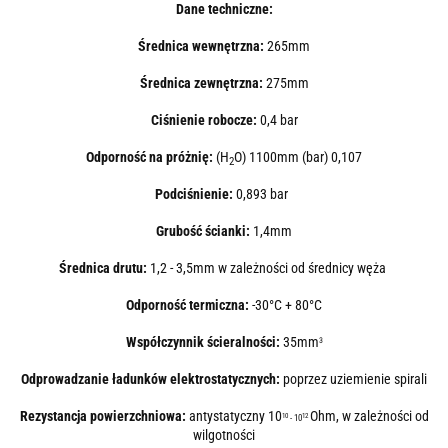
Dane techniczne:
Średnica wewnętrzna:
265mm
Średnica zewnętrzna:
275mm
Ciśnienie robocze:
0,4 bar
Odporność na próżnię:
(H
O) 1100mm (bar) 0,107
2
Podciśnienie:
0,893 bar
Grubość ścianki:
1,4mm
Średnica drutu:
1,2 - 3,5mm w zależności od średnicy węża
Odporność termiczna:
-30°C + 80°C
Współczynnik ścieralności:
35mm
3
Odprowadzanie ładunków elektrostatycznych:
poprzez uziemienie spirali
Rezystancja powierzchniowa:
antystatyczny 10
Ohm, w zależności od
10
12
- 10
wilgotności