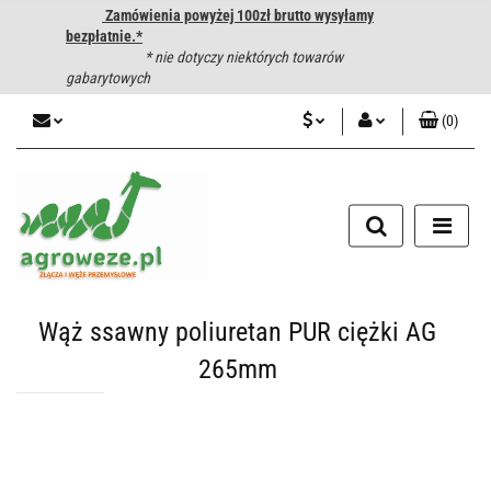
Zamówienia powyżej 100zł brutto wysyłamy
bezpłatnie.*
* nie dotyczy niektórych towarów
gabarytowych
(
0
)
PLN
Zaloguj się
CZK
Zarejestruj się
Dodaj zgłoszenie
EUR
HUF
Wąż ssawny poliuretan PUR ciężki AG
265mm