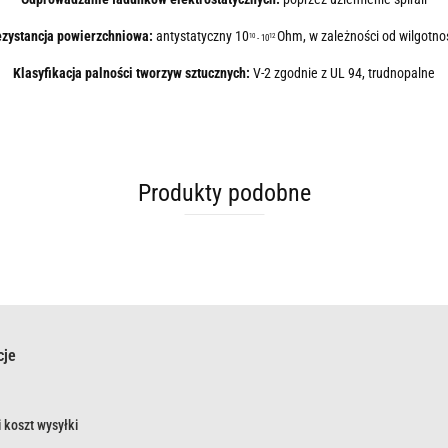
zystancja powierzchniowa:
antystatyczny 10
Ohm, w zależności od wilgotno
10
12
- 10
Klasyfikacja palności tworzyw sztucznych:
V-2 zgodnie z UL 94, trudnopalne
Produkty podobne
cje
 koszt wysyłki