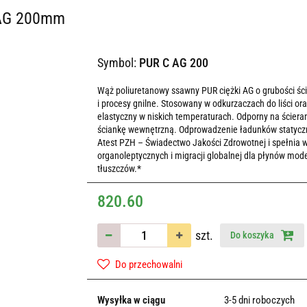
 AG 200mm
Symbol:
PUR C AG 200
Wąż poliuretanowy ssawny PUR ciężki AG o grubości ś
i procesy gnilne. Stosowany w odkurzaczach do liści 
elastyczny w niskich temperaturach. Odporny na ścier
ściankę wewnętrzną. Odprowadzenie ładunków statyczn
Atest PZH – Świadectwo Jakości Zdrowotnej i spełnia
organoleptycznych i migracji globalnej dla płynów mod
tłuszczów.*
820.60
szt.
Do koszyka
Do przechowalni
Wysyłka w ciągu
3-5 dni roboczych