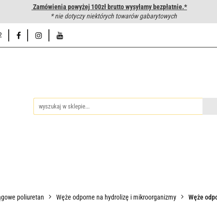
Zamówienia powyżej 100zł brutto wysyłamy bezpłatnie.*
wanie węży hydraulicznych
* nie dotyczy niektórych towarów gabarytowych
Hurtownia
Napisz do nas
Od
2
iedzy
Zakuwanie węży hydraulicznych
Hurtownia
Napisz 
gowe poliuretan
Węże odporne na hydrolizę i mikroorganizmy
Węże odpor