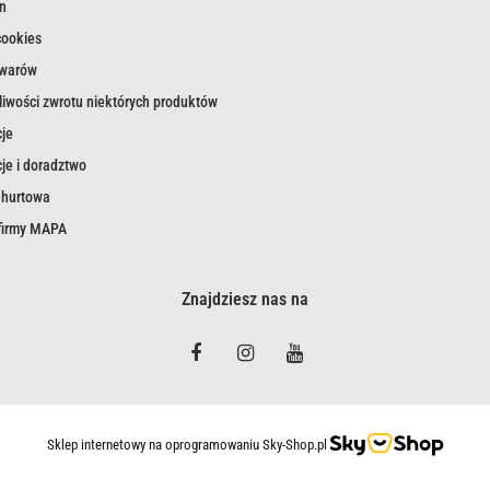
n
cookies
owarów
iwości zwrotu niektórych produktów
je
je i doradztwo
 hurtowa
 firmy MAPA
Znajdziesz nas na
Sklep internetowy na oprogramowaniu Sky-Shop.pl