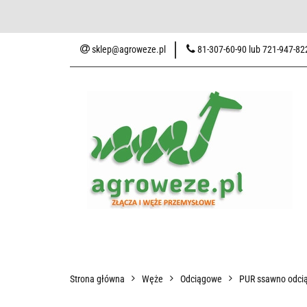
Baza wiedzy
Zaku
sklep@agroweze.pl
81-307-60-90 lub 721-947-82
Wszystkie kategorie
Baza w
Strona główna
Węże
Odciągowe
PUR ssawno odcią