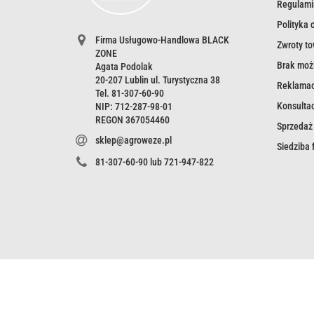
Regulami
Polityka 
Firma Usługowo-Handlowa BLACK
Zwroty t
ZONE
Brak możl
Agata Podolak
20-207 Lublin ul. Turystyczna 38
Reklamac
Tel. 81-307-60-90
Konsultac
NIP: 712-287-98-01
REGON 367054460
Sprzedaż
sklep@agroweze.pl
Siedziba
81-307-60-90 lub 721-947-822