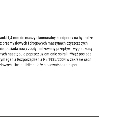
cianki 1,4 mm do maszyn komunalnych odporny na hydrolizę
oraz przemysłowych i drogowych maszynach czyszczących,
anie, posiada nowy zoptymalizowany przepływ i wygładzoną
ych nasatępuje poprzez uziemienie spirali. *Wąż posiada
 wymagania Rozporządzenia PE 1935/2004 w zakresie cech
elowych. Uwaga! Nie należy stosować do transportu