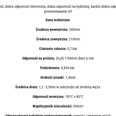
ość, dobra odporność chemiczna, dobra odporność na hydrolizę, bardzo dobra odp
promieniowanie UV
Dane techniczne:
Średnica wewnętrzna:
200mm
Średnica zewnętrzna:
210mm
Ciśnienie robocze:
0,7 bar
Odporność na próżnię:
(H
O) 1700mm (bar) 0,166
2
Podciśnienie:
0,834 bar
Grubość ścianki:
1,4mm
Średnica drutu:
1,2 - 3,5mm w zależności od średnicy węża
Odporność termiczna:
-30°C + 80°C
Współczynnik ścieralności:
35mm
3
Odprowadzanie ładunków elektrostatycznych:
poprzez uziemienie spirali