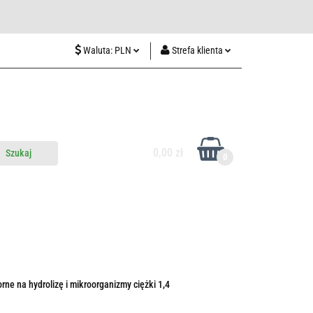
wiedź nas w Lublinie
Waluta:
PLN
Strefa klienta
PLN
Zaloguj się
CZK
Zarejestruj się
EUR
Dodaj zgłoszenie
HUF
0,00 zł
0
do nas
Odwiedź nas w Lublinie
ne na hydrolizę i mikroorganizmy ciężki 1,4