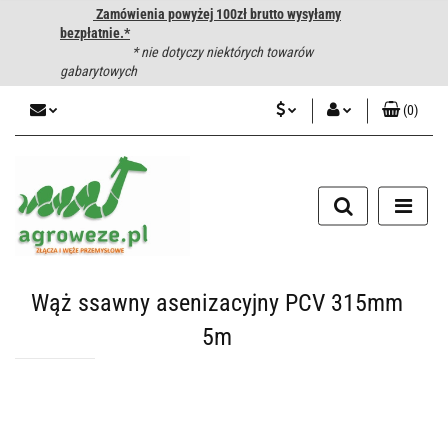
Zamówienia powyżej 100zł brutto wysyłamy
bezpłatnie.*
* nie dotyczy niektórych towarów
gabarytowych
(
0
)
PLN
Zaloguj się
CZK
Zarejestruj się
Dodaj zgłoszenie
EUR
HUF
Wąż ssawny asenizacyjny PCV 315mm
5m