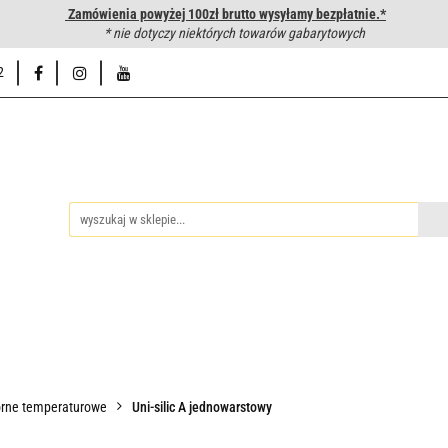
Zamówienia powyżej 100zł brutto wysyłamy bezpłatnie.*
wanie węży hydraulicznych
* nie dotyczy niektórych towarów gabarytowych
Hurtownia
Napisz do nas
Od
2
iedzy
Zakuwanie węży hydraulicznych
Hurtownia
Napisz 
rne temperaturowe
Uni-silic A jednowarstowy