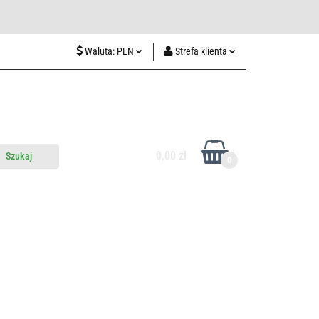
wiedź nas w Lublinie
Waluta:
PLN
Strefa klienta
PLN
Zaloguj się
CZK
Zarejestruj się
EUR
Dodaj zgłoszenie
HUF
0,00 zł
0
do nas
Odwiedź nas w Lublinie