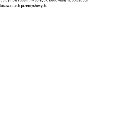
iągu dymów i spalin, w sprzęcie budowlanym, pojazdach
zastosowaniach przemysłowych.