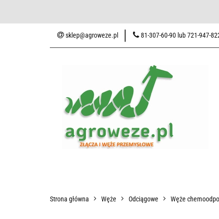
Baza wiedzy
Zaku
sklep@agroweze.pl
81-307-60-90 lub 721-947-82
Wszystkie kategorie
Baza w
Strona główna
Węże
Odciągowe
Węże chemoodpo