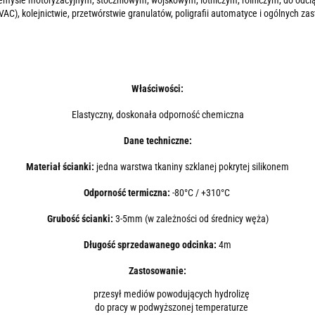
przemyśle motoryzacyjnym, stoczniowym, wojskowym, lotniczym, rolniczym, do odc
VAC), kolejnictwie, przetwórstwie granulatów, poligrafii automatyce i ogólnych 
Właściwości:
Elastyczny, doskonała odporność chemiczna
Dane techniczne:
Materiał ścianki:
jedna warstwa tkaniny szklanej pokrytej silikonem
Odporność termiczna:
-80°C / +310°C
Grubość ścianki:
3-5mm (w zależności od średnicy węża)
Długość sprzedawanego odcinka:
4m
Zastosowanie:
przesył mediów powodujących hydrolizę
do pracy w podwyższonej temperaturze