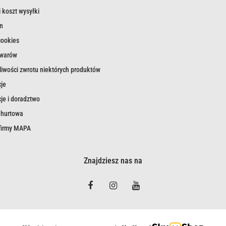
 koszt wysyłki
n
cookies
owarów
iwości zwrotu niektórych produktów
je
je i doradztwo
 hurtowa
 firmy MAPA
Znajdziesz nas na