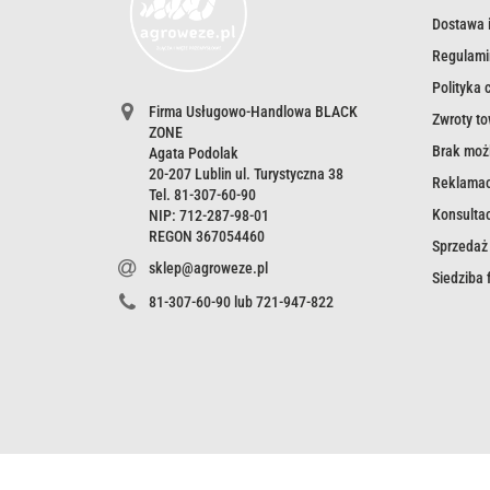
Dostawa i
Regulami
Polityka 
Firma Usługowo-Handlowa BLACK
Zwroty t
ZONE
Brak możl
Agata Podolak
20-207 Lublin ul. Turystyczna 38
Reklamac
Tel. 81-307-60-90
Konsultac
NIP: 712-287-98-01
REGON 367054460
Sprzedaż
sklep@agroweze.pl
Siedziba
81-307-60-90 lub 721-947-822