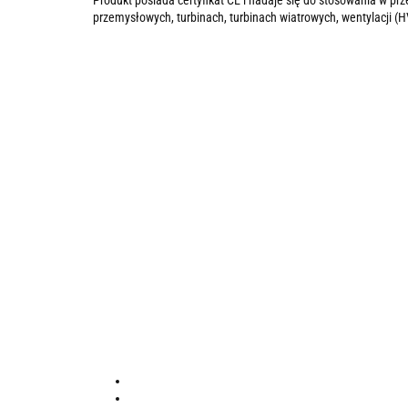
Produkt posiada certyfikat CE i nadaje się do stosowania w 
przemysłowych, turbinach, turbinach wiatrowych, wentylacji (H