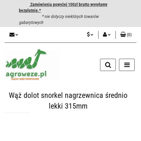
Zamówienia powyżej 100zł brutto wysyłamy
bezpłatnie.*
* nie dotyczy niektórych towarów
gabarytowych
(
0
)
PLN
Zaloguj się
CZK
Zarejestruj się
Dodaj zgłoszenie
EUR
HUF
Wąż dolot snorkel nagrzewnica średnio
lekki 315mm