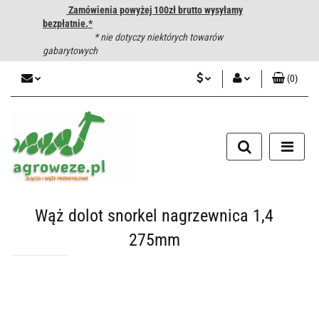
Zamówienia powyżej 100zł brutto wysyłamy
bezpłatnie.*
* nie dotyczy niektórych towarów
gabarytowych
(
0
)
PLN
Zaloguj się
CZK
Zarejestruj się
Dodaj zgłoszenie
EUR
HUF
Wąż dolot snorkel nagrzewnica 1,4
275mm