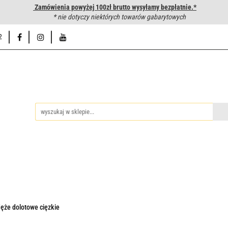
Zamówienia powyżej 100zł brutto wysyłamy bezpłatnie.*
wanie węży hydraulicznych
* nie dotyczy niektórych towarów gabarytowych
Hurtownia
Napisz do nas
Od
2
iedzy
Zakuwanie węży hydraulicznych
Hurtownia
Napisz 
ęże dolotowe cięzkie