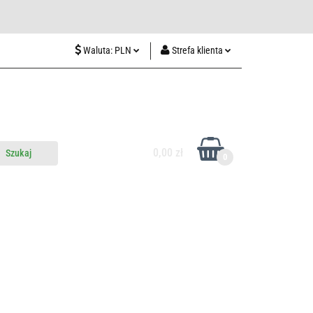
wiedź nas w Lublinie
Waluta:
PLN
Strefa klienta
PLN
Zaloguj się
CZK
Zarejestruj się
EUR
Dodaj zgłoszenie
HUF
0,00 zł
0
do nas
Odwiedź nas w Lublinie