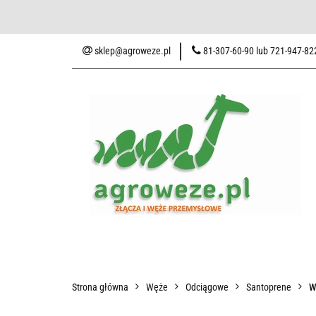
Baza wiedzy
Zaku
sklep@agroweze.pl
81-307-60-90 lub 721-947-82
Wszystkie kategorie
Baza w
Strona główna
Węże
Odciągowe
Santoprene
W