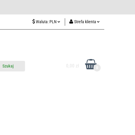
wiedź nas w Lublinie
Waluta:
PLN
Strefa klienta
PLN
Zaloguj się
CZK
Zarejestruj się
EUR
Dodaj zgłoszenie
HUF
0,00 zł
0
do nas
Odwiedź nas w Lublinie