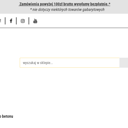
Zamówienia powyżej 100zł brutto wysyłamy bezpłatnie.*
wanie węży hydraulicznych
* nie dotyczy niektórych towarów gabarytowych
Hurtownia
Napisz do nas
Od
2
iedzy
Zakuwanie węży hydraulicznych
Hurtownia
Napisz 
p betonu