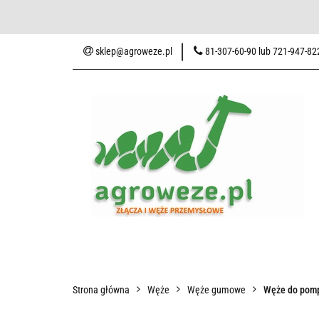
Baza wiedzy
Zaku
sklep@agroweze.pl
81-307-60-90 lub 721-947-82
Wszystkie kategorie
Baza w
Strona główna
Węże
Węże gumowe
Węże do pom