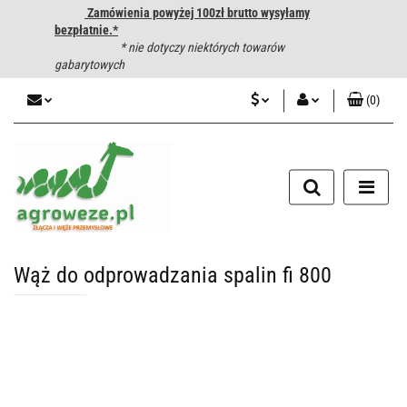
Zamówienia powyżej 100zł brutto wysyłamy
bezpłatnie.*
* nie dotyczy niektórych towarów
gabarytowych
(
0
)
PLN
Zaloguj się
CZK
Zarejestruj się
Dodaj zgłoszenie
EUR
HUF
Wąż do odprowadzania spalin fi 800