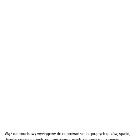
Wąż nadmuchowy wyciągowy do odprowadzania gorących gazów, spalin,
dymów spawalniczych, oparów chemicznych, odporny na rozerwania i